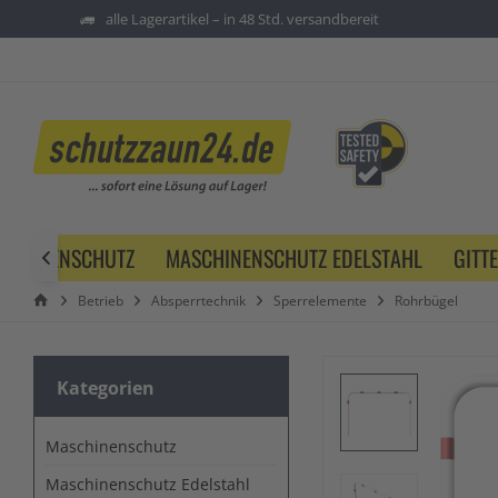
alle Lagerartikel – in 48 Std. versandbereit
SCHINENSCHUTZ
MASCHINENSCHUTZ EDELSTAHL
GITT

Betrieb
Absperrtechnik
Sperrelemente
Rohrbügel
Kategorien
Maschinenschutz
Maschinenschutz Edelstahl