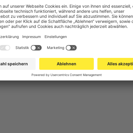
chutz
Gittertrennwand Lager & Logistik
Maschinens