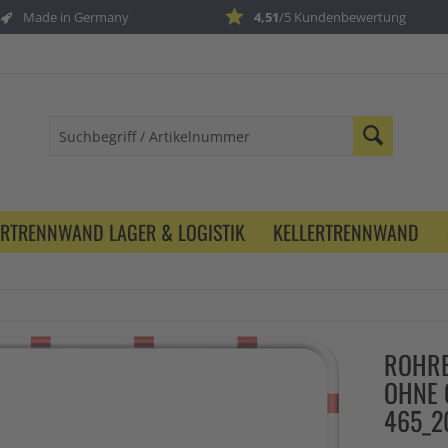
Made in Germany
4,51
/5 Kundenbewertung
ERTRENNWAND LAGER & LOGISTIK
KELLERTRENNWAND
ROHRB
OHNE 
465_2