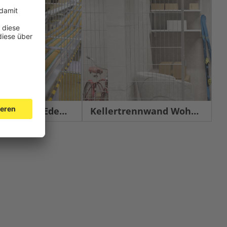
chutz Edelstahl
Kellertrennwand Wohnbau