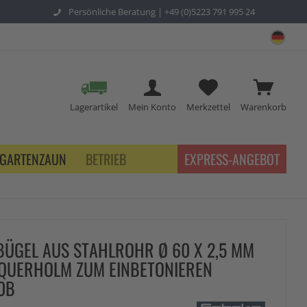
Persönliche Beratung |
+49 (0)5223 791 995 24
sch
Lagerartikel
Mein Konto
Merkzettel
Warenkorb
GARTENZAUN
BETRIEB
EXPRESS-ANGEBOT
ÜGEL AUS STAHLROHR Ø 60 X 2,5 MM
QUERHOLM ZUM EINBETONIEREN
0B