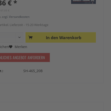
36 € *
167,03 €
t.
zzgl. Versandkosten
rtikel. Lieferzeit - 15-20 Werktage
In den
Warenkorb
ichen
Merken
NLICHES ANGEBOT ANFORDERN
r.:
SH-465_20B