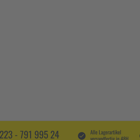
5223 - 791 995 24
Alle Lagerartikel
versandfertig in 48H