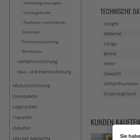
Höhenbegrenzungen
TECHNISCHE DA
Schutzgeländer
Stadtzaun und Geländer
Lenght
Schranken
Material
Freiraumausstattung
Länge
Werkschutz
Breite
Verkehrssicherung
Höhe
Bau- und Eventsicherung
Gewicht
Zolltarifnummer
Absturzsicherung
Ursprungsland
Zaunpakete
Lagerartikel
Topseller
KUNDEN KAUFTE
Zubehör
ONLINE MAGAZIN