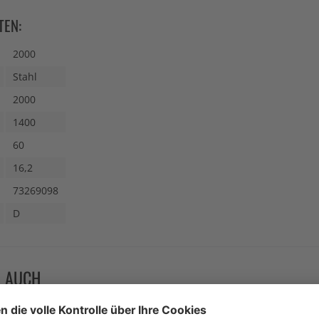
TEN:
2000
Stahl
2000
1400
60
16,2
73269098
D
N AUCH