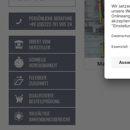
PERSÖNLICHE BERATUNG
+49 (0)5223 791 995 24
DIREKT VOM
HERSTELLER
SCHNELLE
Maschinens
VERFÜGBARKEIT
FLEXIBLER
ZUSCHNITT
QUALIFIZIERTE
BESTELLPRÜFUNG
VIELFÄLTIGE
ANWENDUNGSBEREICHE