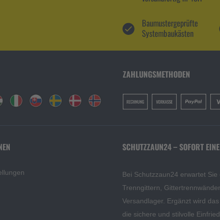
Baumustergeprüfte
Systembaukästen
ZAHLUNGSMETHODEN
NEN
SCHUTZZAUN24 – SOFORT EINE
ellungen
Bei Schutzzaun24 erwartet Sie
Trenngittern, Gittertrennwänd
Versandlager. Ergänzt wird da
die sichere und stilvolle Einfri