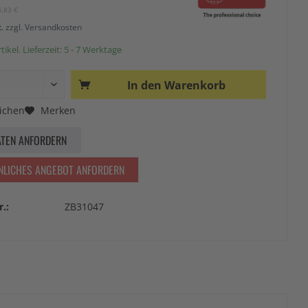
4,83 €
t.
zzgl. Versandkosten
ikel. Lieferzeit: 5 - 7 Werktage
In den
Warenkorb
ichen
Merken
ATEN ANFORDERN
NLICHES ANGEBOT ANFORDERN
r.:
ZB31047