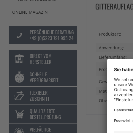
GITTERAUFLAG
ONLINE MAGAZIN
PERSÖNLICHE BERATUNG
Produktart:
+49 (0)5223 791 995 24
Anwendung:
DIREKT VOM
Lieferumfang:
HERSTELLER
Produktlinie:
SCHNELLE
VERFÜGBARKEIT
Gewicht:
Material:
FLEXIBLER
ZUSCHNITT
Oberflächenfinis
QUALIFIZIERTE
BESTELLPRÜFUNG
VIELFÄLTIGE