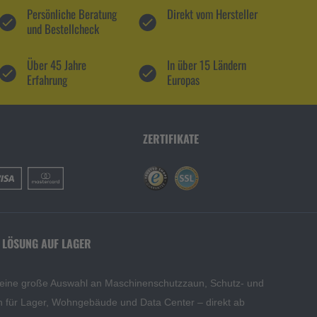
Persönliche Beratung
Direkt vom Hersteller
und Bestellcheck
Über 45 Jahre
In über 15 Ländern
Erfahrung
Europas
ZERTIFIKATE
 LÖSUNG AUF LAGER
 eine große Auswahl an Maschinenschutzzaun, Schutz- und
en für Lager, Wohngebäude und Data Center – direkt ab