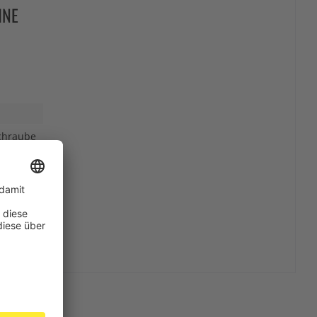
INE
schraube