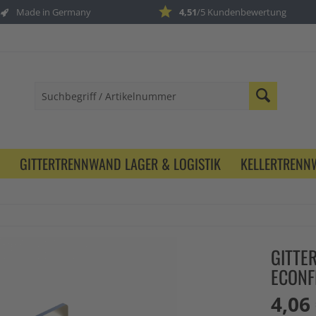
Made in Germany
4,51
/5 Kundenbewertung
GITTERTRENNWAND LAGER & LOGISTIK
KELLERTREN
GITTE
ECONF
4,06 