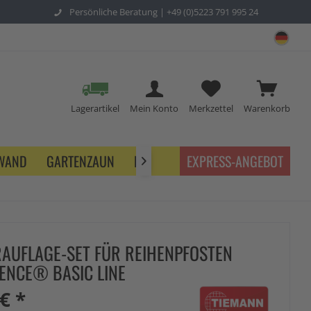
Persönliche Beratung |
+49 (0)5223 791 995 24
sch
Lagerartikel
Mein Konto
Merkzettel
Warenkorb
NWAND
GARTENZAUN
BETRIEB
EXPRESS-ANGEBOT

RAUFLAGE-SET FÜR REIHENPFOSTEN
ENCE® BASIC LINE
€ *