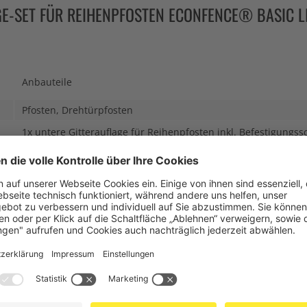
E-SET FÜR REIHENPFOSTEN ECONFENCE® BASIC L
Anbauteile
Pfosten, Drehtürpfosten
1x untere Gitterauflage für Reihenpfosten inkl. Befestigungs
BASIC LINE
0,04 kg
Edelstahl
h:
-