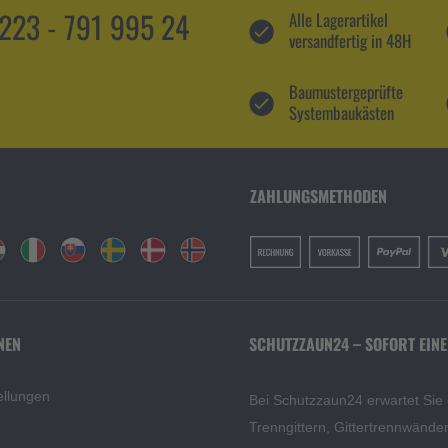
5223 - 791 995 24
Alle Lagerartikel
versandfertig in 48H
Baumustergeprüfte
Systembaukästen
ZAHLUNGSMETHODEN
NEN
SCHUTZZAUN24 – SOFORT EINE
ellungen
Bei Schutzzaun24 erwartet Sie
Trenngittern, Gittertrennwänd