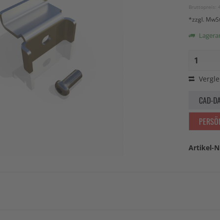
Bruttopreis: 
*zzgl. MwS
Lagerart
Vergle
CAD-D
PERSÖ
Artikel-N