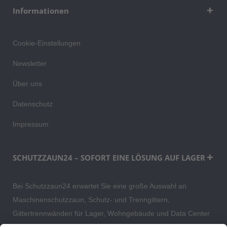
Informationen
Cookie-Einstellungen
Newsletter
Über uns
Datenschutz
Impressum
SCHUTZZAUN24 – SOFORT EINE LÖSUNG AUF LAGER
Bei Schutzzaun24 erwartet Sie eine große Auswahl an
Maschinenschutzzaun, Schutz- und Trenngittern,
Gittertrennwänden für Lager, Wohngebäude und Data Center
– direkt ab Versandlager. Ergänzt wird das Sortiment durch