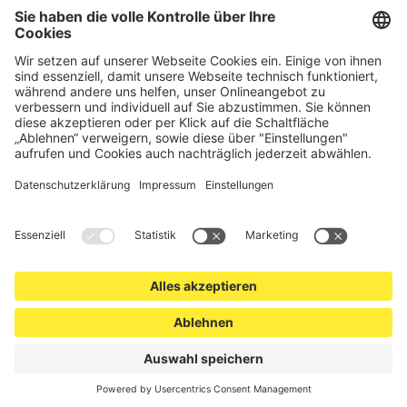
hochwertige Gartenzäune und Zaunsysteme für die sichere
und stilvolle Einfriedung von privaten, gewerblichen und
öffentlichen Grundstücken. Darüber hinaus finden Sie bei uns
Produkte der Betriebsausstattung, wie Absperrtechnik,
Transportgeräte, Verkehrssicherung sowie Bau- und
Eventsicherung.
Cookie-Einstellungen
Über uns
Kontakt
Versand und Zahlungsbedingungen
Widerrufsrecht
Datenschutz
AGB für Verbraucher
Impressum
*Alle Preise in Euro verstehen sich zzgl.
Versandkosten
. Angebote
freibleibend. Solange der Vorrat reicht.
© 2026 schutzzaun24.de