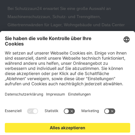
Bei Schutzzaun24 erwartet Sie eine große Auswahl an
Maschinenschutzzaun, Schutz- und Trenngittern,
Gittertrennwänden für Lager, Wohngebäude und Data Center
– direkt ab Versandlager. Ergänzt wird das Sortiment durch
hochwertige Gartenzäune und Zaunsysteme für die sichere
und stilvolle Einfriedung von privaten, gewerblichen und
öffentlichen Grundstücken. Darüber hinaus finden Sie bei uns
Produkte der Betriebsausstattung, wie Absperrtechnik,
Transportgeräte, Verkehrssicherung sowie Bau- und
Eventsicherung.
Cookie-Einstellungen
Über uns
Kontakt
Versand und Zahlungsbedingungen
Widerrufsrecht
Datenschutz
AGB für Verbraucher
Impressum
*Alle Preise in Euro verstehen sich zzgl.
Versandkosten
. Angebote
freibleibend. Solange der Vorrat reicht.
© 2026 schutzzaun24.de