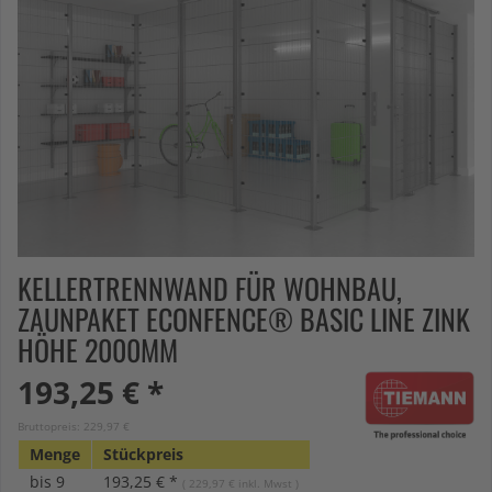
KELLERTRENNWAND FÜR WOHNBAU,
ZAUNPAKET ECONFENCE® BASIC LINE ZINK
HÖHE 2000MM
193,25 € *
Bruttopreis: 229,97 €
Menge
Stückpreis
bis
9
193,25 € *
( 229,97 € inkl. Mwst )