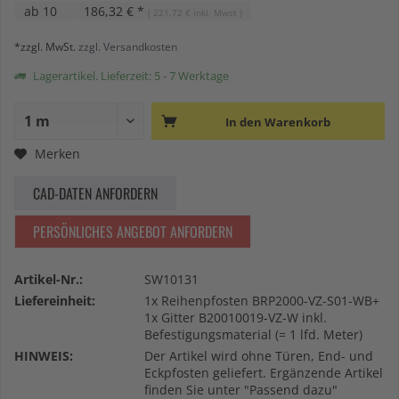
ab
10
186,32 € *
( 221,72 € inkl. Mwst )
*zzgl. MwSt.
zzgl. Versandkosten
Lagerartikel. Lieferzeit: 5 - 7 Werktage
In den
Warenkorb
Merken
CAD-DATEN ANFORDERN
PERSÖNLICHES ANGEBOT ANFORDERN
Artikel-Nr.:
SW10131
Liefereinheit:
1x Reihenpfosten BRP2000-VZ-S01-WB+
1x Gitter B20010019-VZ-W inkl.
Befestigungsmaterial (= 1 lfd. Meter)
HINWEIS:
Der Artikel wird ohne Türen, End- und
Eckpfosten geliefert. Ergänzende Artikel
finden Sie unter "Passend dazu"