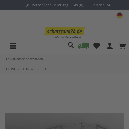
Persönliche Beratung |
+49 (0)5223 791 995 24
sc
Kellertrennwand Wohnbau
ECONFENCE® Basic Line Zink