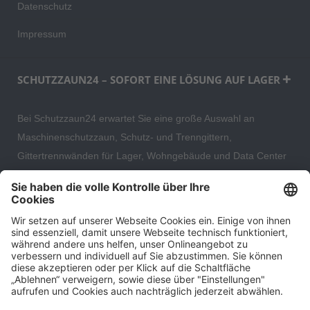
Datenschutz
Impressum
SCHUTZZAUN24 – SOFORT EINE LÖSUNG AUF LAGER
Bei Schutzzaun24 erwartet Sie eine große Auswahl an
Maschinenschutzzaun, Schutz- und Trenngittern,
Gittertrennwänden für Lager, Wohngebäude und Data Center
– direkt ab Versandlager. Ergänzt wird das Sortiment durch
hochwertige Gartenzäune und Zaunsysteme für die sichere
und stilvolle Einfriedung von privaten, gewerblichen und
öffentlichen Grundstücken. Darüber hinaus finden Sie bei uns
Produkte der Betriebsausstattung, wie Absperrtechnik,
Transportgeräte, Verkehrssicherung sowie Bau- und
Eventsicherung.