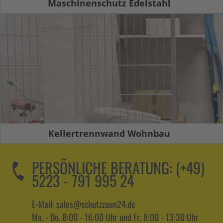
Maschinenschutz Edelstahl
Kellertrennwand Wohnbau
PERSÖNLICHE BERATUNG:
(+49)
5223 - 791 995 24
E-Mail: sales@schutzzaun24.de
Mo. - Do. 8:00 - 16:00 Uhr und Fr. 8:00 - 13:30 Uhr