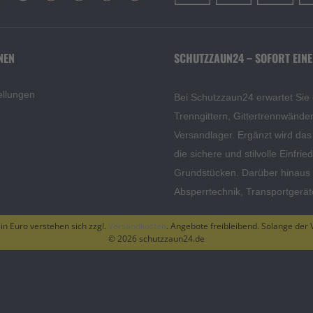
NEN
SCHUTZZAUN24 – SOFORT EINE
ellungen
Bei Schutzzaun24 erwartet Sie
Trenngittern, Gittertrennwänd
Versandlager. Ergänzt wird da
die sichere und stilvolle Einfri
Grundstücken. Darüber hinaus f
Absperrtechnik, Transportgerä
 in Euro verstehen sich zzgl.
Versandkosten
. Angebote freibleibend. Solange der V
© 2026 schutzzaun24.de