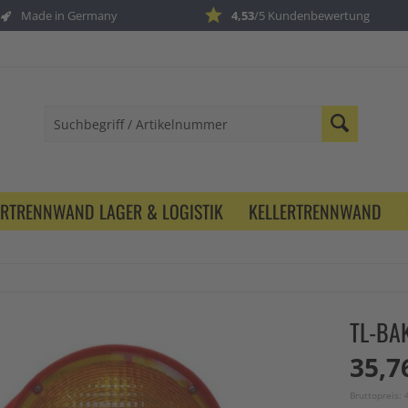
Made in Germany
4,53
/5 Kundenbewertung
ERTRENNWAND LAGER & LOGISTIK
KELLERTRENNWAND
TL-BA
35,7
Bruttopreis: 