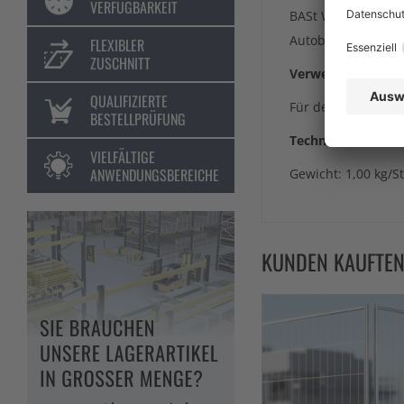
VERFÜGBARKEIT
BASt Wendebake Ty
Autobahnen und an
FLEXIBLER
ZUSCHNITT
Verwendungszwec
QUALIFIZIERTE
Für den Einsatz be
BESTELLPRÜFUNG
Technische Daten:
VIELFÄLTIGE
ANWENDUNGSBEREICHE
Gewicht: 1,00 kg/St
KUNDEN KAUFTE