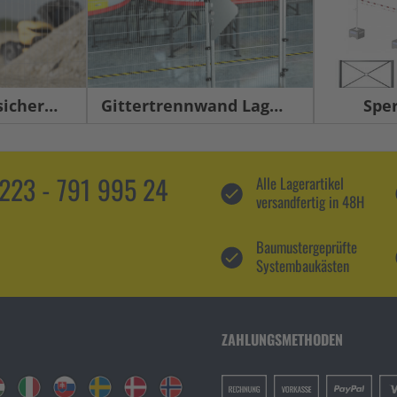
herung
Gittertrennwand Lager & Logistik
Spe
5223 - 791 995 24
Alle Lagerartikel
versandfertig in 48H
Baumustergeprüfte
Systembaukästen
ZAHLUNGSMETHODEN