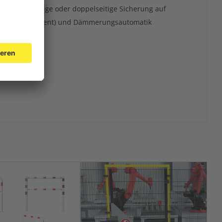
für einseitige oder doppelseitige Sicherung auf
eriewechsel (Patent) und Dämmerungsautomatik