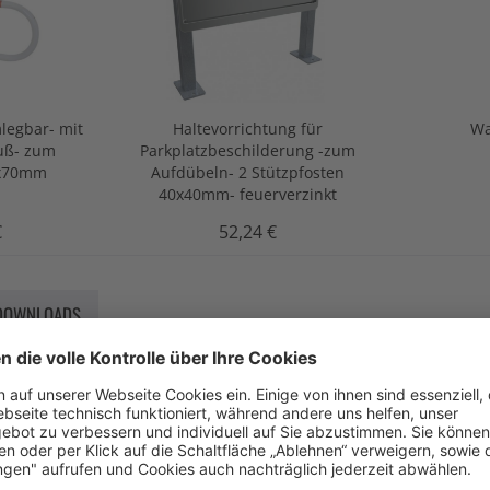
legbar- mit
Haltevorrichtung für
Wa
luß- zum
Parkplatzbeschilderung -zum
0x70mm
Aufdübeln- 2 Stützpfosten
40x40mm- feuerverzinkt
€
52,24 €
DOWNLOADS
CHTE "POWERNOX"
ng:
owerNox", BAST geprüft, Lichtaustritt einseitig, gelb, aus hochwe