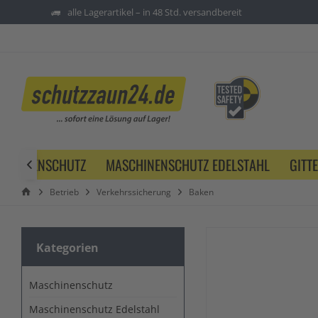
alle Lagerartikel – in 48 Std. versandbereit
SCHINENSCHUTZ
MASCHINENSCHUTZ EDELSTAHL
GITT

Betrieb
Verkehrssicherung
Baken
Kategorien
Maschinenschutz
Maschinenschutz Edelstahl