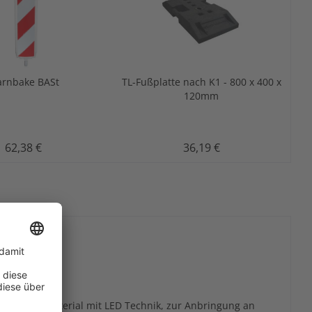
rnbake BASt
TL-Fußplatte nach K1 - 800 x 400 x
120mm
62,38 €
36,19 €
rtigem Rohmaterial mit LED Technik, zur Anbringung an