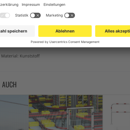
p NOX und an alle gängigen Sicherheitsbaken und Schrankenzäune 
deren Straßen mit integriertem Batteriekasten - seitlicher Batt
k:
i Arbeiten im Straßenbau
 Material: Kunststoff
N AUCH