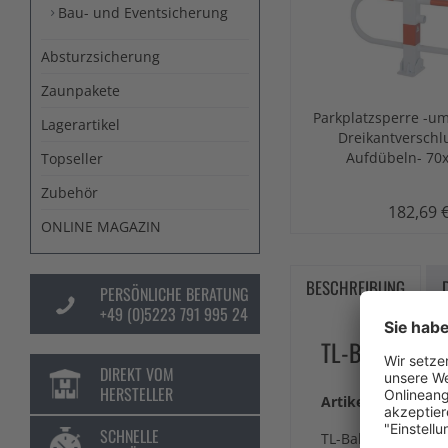
Bau- und Eventsicherung
Absturzsicherung
Zaunpakete
Parkplatzsperre -um
Lagerartikel
Dreikantversch
Aufdübeln- 7
Topseller
Zubehör
182,69 
ONLINE MAGAZIN
BESCHREIBUNG
PERSÖNLICHE BERATUNG
+49 (0)5223 791 995 24
TL-BAKENLEU
DIREKT VOM
HERSTELLER
Artikelbeschreibu
SCHNELLE
TL-Bakenleuchte "P