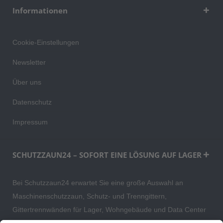
Informationen
Cookie-Einstellungen
Newsletter
Über uns
Datenschutz
Impressum
SCHUTZZAUN24 – SOFORT EINE LÖSUNG AUF LAGER
Bei Schutzzaun24 erwartet Sie eine große Auswahl an
Maschinenschutzzaun, Schutz- und Trenngittern,
Gittertrennwänden für Lager, Wohngebäude und Data Center
– direkt ab Versandlager. Ergänzt wird das Sortiment durch