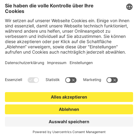
hochwertige Gartenzäune und Zaunsysteme für die sichere
und stilvolle Einfriedung von privaten, gewerblichen und
öffentlichen Grundstücken. Darüber hinaus finden Sie bei uns
Produkte der Betriebsausstattung, wie Absperrtechnik,
Transportgeräte, Verkehrssicherung sowie Bau- und
Eventsicherung.
Cookie-Einstellungen
Über uns
Kontakt
Versand und Zahlungsbedingungen
Widerrufsrecht
Datenschutz
AGB für Verbraucher
Impressum
*Alle Preise in Euro verstehen sich zzgl.
Versandkosten
. Angebote
freibleibend. Solange der Vorrat reicht.
© 2026 schutzzaun24.de