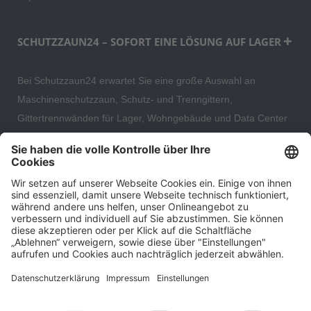
SCHUTZZAUN24 – SOFORT EINE LÖSUNG AUF LAGER
Bei Schutzzaun24 erwartet Sie eine große Auswahl an
Maschinenschutzzaun, Schutz- und Trenngittern,
Gittertrennwänden für Lager, Wohngebäude und Data Center
– direkt ab Versandlager. Ergänzt wird das Sortiment durch
hochwertige Gartenzäune und Zaunsysteme für die sichere
und stilvolle Einfriedung von privaten, gewerblichen und
öffentlichen Grundstücken. Darüber hinaus finden Sie bei uns
Produkte der Betriebsausstattung, wie Absperrtechnik,
Transportgeräte, Verkehrssicherung sowie Bau- und
Eventsicherung.
Cookie-Einstellungen
Über uns
Kontakt
Versand und Zahlungsbedingungen
Widerrufsrecht
Datenschutz
AGB für Verbraucher
Impressum