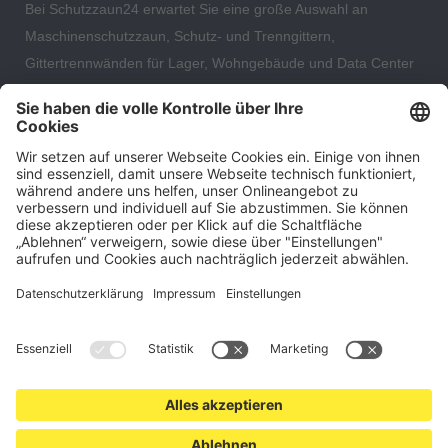
Bei Schutzzaun24 erwartet Sie eine große Auswahl an
Maschinenschutzzaun, Schutz- und Trenngittern,
Gittertrennwänden für Lager, Wohngebäude und Data Center
– direkt ab Versandlager. Ergänzt wird das Sortiment durch
hochwertige Gartenzäune und Zaunsysteme für die sichere
und stilvolle Einfriedung von privaten, gewerblichen und
öffentlichen Grundstücken. Darüber hinaus finden Sie bei uns
Produkte der Betriebsausstattung, wie Absperrtechnik,
Transportgeräte, Verkehrssicherung sowie Bau- und
Eventsicherung.
Cookie-Einstellungen
Über uns
Kontakt
Versand und Zahlungsbedingungen
Widerrufsrecht
Datenschutz
AGB für Verbraucher
Impressum
*Alle Preise in Euro verstehen sich zzgl.
Versandkosten
. Angebote
freibleibend. Solange der Vorrat reicht.
© 2026 schutzzaun24.de