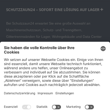
SCHUTZZAUN24 – SOFORT EINE LÖSUNG AUF LAGER
Bei Schutzzaun24 erwartet Sie eine große Auswahl an
Maschinenschutzzaun, Schutz- und Trenngittern,
Gittertrennwänden für Lager, Wohngebäude und Data Center
– direkt ab Versandlager. Ergänzt wird das Sortiment durch
hochwertige Gartenzäune und Zaunsysteme für die sichere
und stilvolle Einfriedung von privaten, gewerblichen und
öffentlichen Grundstücken. Darüber hinaus finden Sie bei uns
Produkte der Betriebsausstattung, wie Absperrtechnik,
Transportgeräte, Verkehrssicherung sowie Bau- und
Eventsicherung.
Cookie-Einstellungen
Über uns
Kontakt
Versand und Zahlungsbedingungen
Widerrufsrecht
Datenschutz
AGB für Verbraucher
Impressum