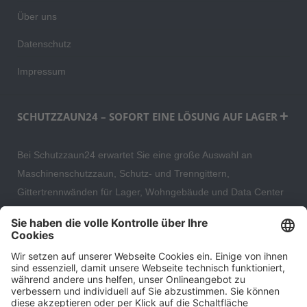
Über uns
Datenschutz
Impressum
SCHUTZZAUN24 – SOFORT EINE LÖSUNG AUF LAGER
Bei Schutzzaun24 erwartet Sie eine große Auswahl an
Maschinenschutzzaun, Schutz- und Trenngittern,
Gittertrennwänden für Lager, Wohngebäude und Data Center
– direkt ab Versandlager. Ergänzt wird das Sortiment durch
hochwertige Gartenzäune und Zaunsysteme für die sichere
und stilvolle Einfriedung von privaten, gewerblichen und
öffentlichen Grundstücken. Darüber hinaus finden Sie bei uns
Produkte der Betriebsausstattung, wie Absperrtechnik,
Transportgeräte, Verkehrssicherung sowie Bau- und