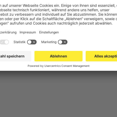
chutz
Gittertrennwand Lager & Logistik
Maschinens