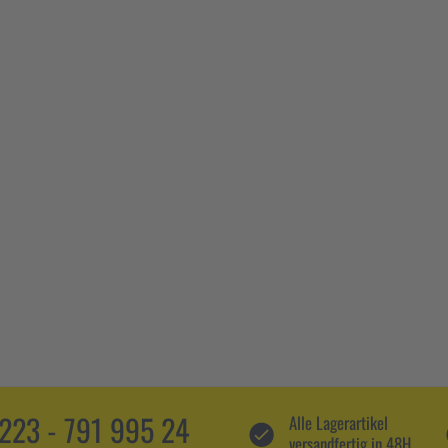
5223 - 791 995 24
Alle Lagerartikel
versandfertig in 48H