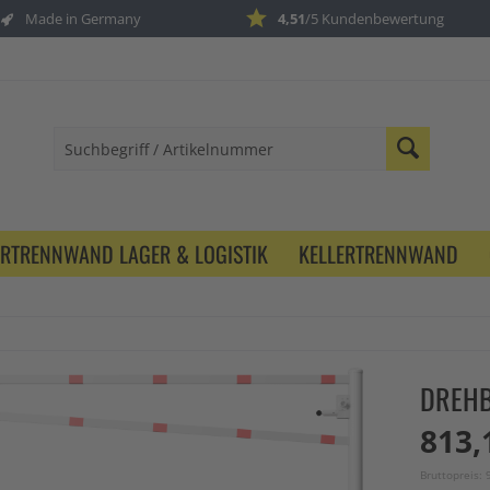
Made in Germany
4,51
/5 Kundenbewertung
ERTRENNWAND LAGER & LOGISTIK
KELLERTRENNWAND
DREHB
813,
Bruttopreis: 