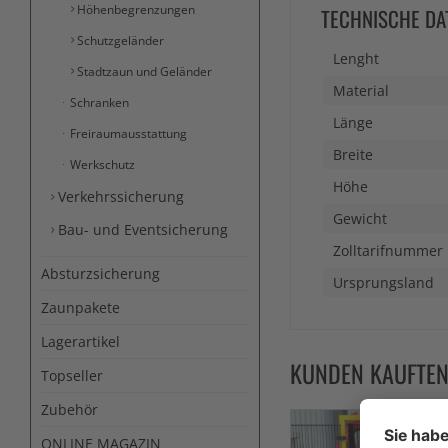
Höhenbegrenzungen
TECHNISCHE DA
Schutzgeländer
Lenght
Stadtzaun und Geländer
Material
Schranken
Länge
Freiraumausstattung
Breite
Werkschutz
Höhe
Verkehrssicherung
Gewicht
Bau- und Eventsicherung
Zolltarifnummer
Absturzsicherung
Ursprungsland
Zaunpakete
Lagerartikel
KUNDEN KAUFTE
Topseller
Zubehör
ONLINE MAGAZIN