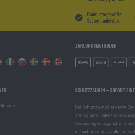
Baumustergeprüfte
Systembaukästen
ZAHLUNGSMETHODEN
NEN
SCHUTZZAUN24 – SOFORT EINE
ellungen
Bei Schutzzaun24 erwartet Sie
Trenngittern, Gittertrennwänd
Versandlager. Ergänzt wird da
die sichere und stilvolle Einfri