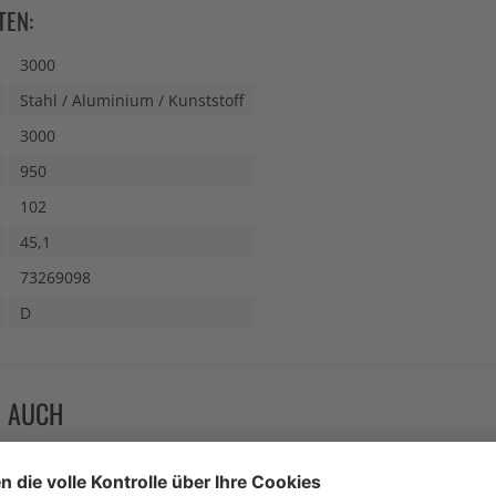
TEN:
3000
Stahl / Aluminium / Kunststoff
3000
950
102
45,1
73269098
D
N AUCH