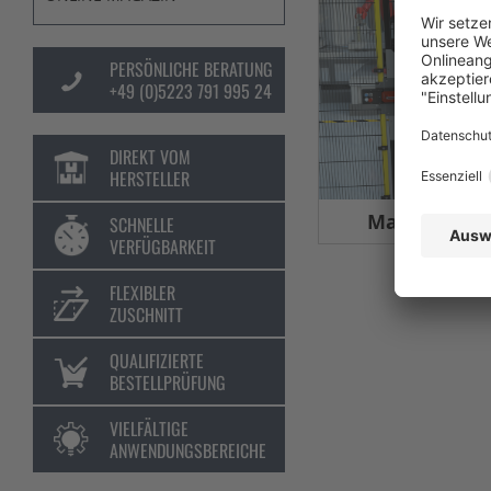
PERSÖNLICHE BERATUNG
+49 (0)5223 791 995 24
DIREKT VOM
HERSTELLER
Maschinens
SCHNELLE
VERFÜGBARKEIT
FLEXIBLER
ZUSCHNITT
QUALIFIZIERTE
BESTELLPRÜFUNG
VIELFÄLTIGE
ANWENDUNGSBEREICHE