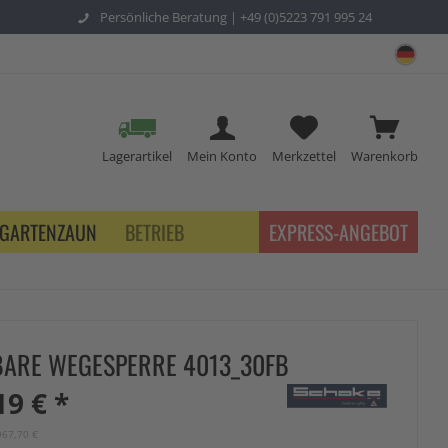
Persönliche Beratung |
+49 (0)5223 791 995 24
sch
Lagerartikel
Mein Konto
Merkzettel
Warenkorb
GARTENZAUN
BETRIEB
EXPRESS-ANGEBOT
ARE WEGESPERRE 4013_30FB
19 € *
967,70 €