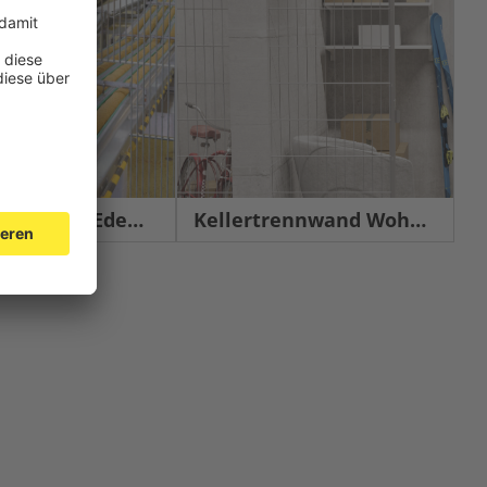
chutz Edelstahl
Kellertrennwand Wohnbau