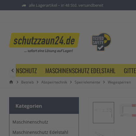
alle Lagerartikel – in 48 Std. versandbereit
SCHINENSCHUTZ
MASCHINENSCHUTZ EDELSTAHL
GITT

Betrieb
Absperrtechnik
Sperrelemente
Wegesperren
Kategorien
Maschinenschutz
Maschinenschutz Edelstahl