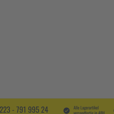
5223 - 791 995 24
Alle Lagerartikel
versandfertig in 48H