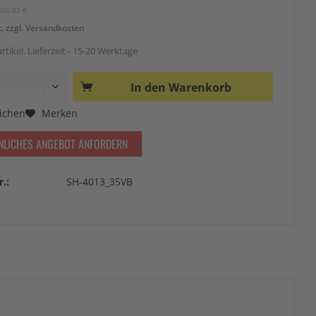
855,02 €
t.
zzgl. Versandkosten
rtikel. Lieferzeit - 15-20 Werktage
In den
Warenkorb
ichen
Merken
NLICHES ANGEBOT ANFORDERN
r.:
SH-4013_35VB