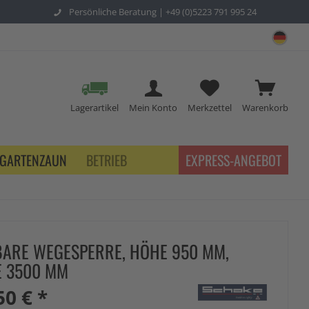
Persönliche Beratung |
+49 (0)5223 791 995 24
sch
Lagerartikel
Mein Konto
Merkzettel
Warenkorb
GARTENZAUN
BETRIEB
EXPRESS-ANGEBOT
ARE WEGESPERRE, HÖHE 950 MM,
E 3500 MM
50 € *