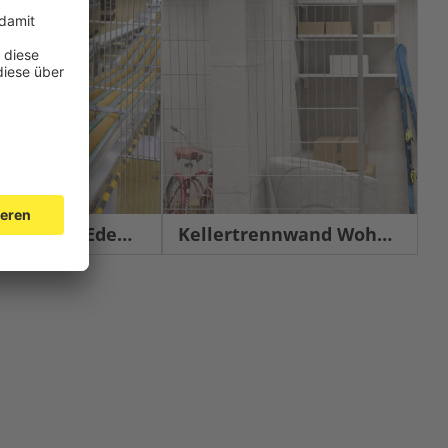
chutz Edelstahl
Kellertrennwand Wohnbau