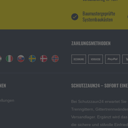
Baumustergeprüfte
Systembaukästen
ZAHLUNGSMETHODEN
NEN
SCHUTZZAUN24 – SOFORT EINE
ellungen
Bei Schutzzaun24 erwartet Sie
Trenngittern, Gittertrennwänd
Versandlager. Ergänzt wird da
die sichere und stilvolle Einfri