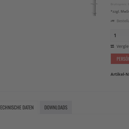
Bruttopreis: 
*zzgl. MwS
Bestella
Vergle
PERSÖ
Artikel-N
TECHNISCHE DATEN
DOWNLOADS