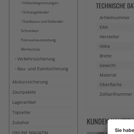
Höhenbegrenzungen
TECHNISCHE DA
Schutzgeländer
Artikelnummer
Stadtzaun und Geländer
EAN
Schranken
Hersteller
Freiraumausstattung
Höhe
Werkschutz
Breite
Verkehrssicherung
Gewicht
Bau- und Eventsicherung
Material
Absturzsicherung
Oberfläche
Zaunpakete
Zolltarifnummer
Lagerartikel
Topseller
KUNDEN KAUFTE
Zubehör
ONLINE MAGAZIN