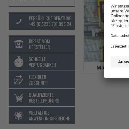
PERSÖNLICHE BERATUNG
+49 (0)5223 791 995 24
DIREKT VOM
HERSTELLER
SCHNELLE
VERFÜGBARKEIT
Maschinens
FLEXIBLER
ZUSCHNITT
QUALIFIZIERTE
BESTELLPRÜFUNG
VIELFÄLTIGE
ANWENDUNGSBEREICHE