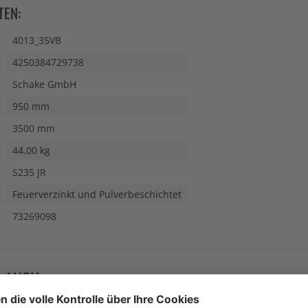
TEN:
4013_35VB
4250384729738
Schake GmbH
950 mm
3500 mm
44,00 kg
S235 JR
Feuerverzinkt und Pulverbeschichtet
73269098
N AUCH