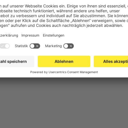
chutz
Gittertrennwand Lager & Logistik
Maschinens