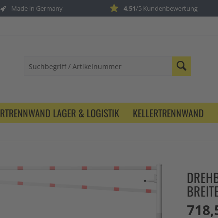
Made in Germany
4,51
/5 Kundenbewertung
ERTRENNWAND LAGER & LOGISTIK
KELLERTRENNWAND
DREHB
BREIT
718,