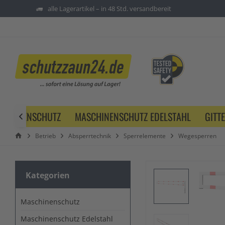
alle Lagerartikel – in 48 Std. versandbereit
SCHINENSCHUTZ
MASCHINENSCHUTZ EDELSTAHL
GITT

Betrieb
Absperrtechnik
Sperrelemente
Wegesperren
Kategorien
Maschinenschutz
Maschinenschutz Edelstahl