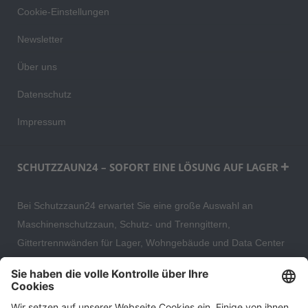
Cookie-Einstellungen
Newsletter
Über uns
Datenschutz
Impressum
SCHUTZZAUN24 – SOFORT EINE LÖSUNG AUF LAGER
Bei Schutzzaun24 erwartet Sie eine große Auswahl an
Maschinenschutzzaun, Schutz- und Trenngittern,
Gittertrennwänden für Lager, Wohngebäude und Data Center
– direkt ab Versandlager. Ergänzt wird das Sortiment durch
hochwertige Gartenzäune und Zaunsysteme für die sichere
und stilvolle Einfriedung von privaten, gewerblichen und