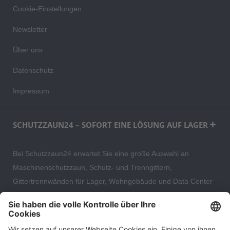
Cookie-Einstellungen
Newsletter
Über uns
Datenschutz
Impressum
SCHUTZZAUN24 – SOFORT EINE LÖSUNG AUF LAGER
Bei Schutzzaun24 erwartet Sie eine große Auswahl an
Maschinenschutzzaun, Schutz- und Trenngittern,
Gittertrennwänden für Lager, Wohngebäude und Data Center
– direkt ab Versandlager. Ergänzt wird das Sortiment durch
hochwertige Gartenzäune und Zaunsysteme für die sichere
und stilvolle Einfriedung von privaten, gewerblichen und