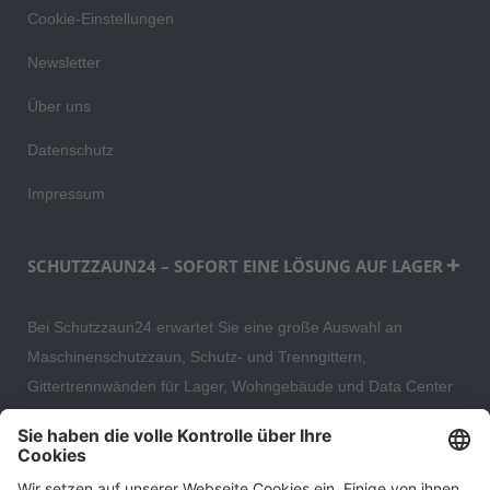
Cookie-Einstellungen
Newsletter
Über uns
Datenschutz
Impressum
SCHUTZZAUN24 – SOFORT EINE LÖSUNG AUF LAGER
Bei Schutzzaun24 erwartet Sie eine große Auswahl an
Maschinenschutzzaun, Schutz- und Trenngittern,
Gittertrennwänden für Lager, Wohngebäude und Data Center
– direkt ab Versandlager. Ergänzt wird das Sortiment durch
hochwertige Gartenzäune und Zaunsysteme für die sichere
und stilvolle Einfriedung von privaten, gewerblichen und