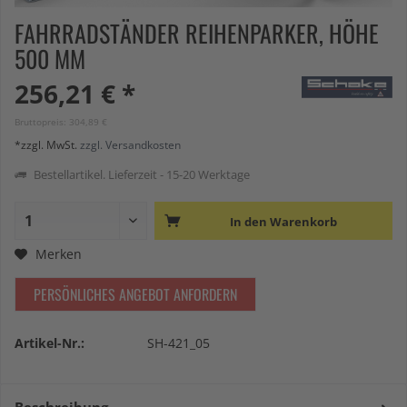
FAHRRADSTÄNDER REIHENPARKER, HÖHE
500 MM
256,21 € *
Bruttopreis: 304,89 €
*zzgl. MwSt.
zzgl. Versandkosten
Bestellartikel. Lieferzeit - 15-20 Werktage
In den
Warenkorb
Merken
PERSÖNLICHES ANGEBOT ANFORDERN
Artikel-Nr.:
SH-421_05
Beschreibung