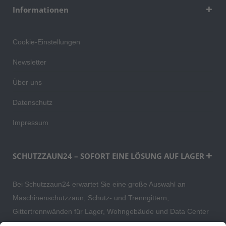
Informationen
Cookie-Einstellungen
Newsletter
Über uns
Datenschutz
Impressum
SCHUTZZAUN24 – SOFORT EINE LÖSUNG AUF LAGER
Bei Schutzzaun24 erwartet Sie eine große Auswahl an
Maschinenschutzzaun, Schutz- und Trenngittern,
Gittertrennwänden für Lager, Wohngebäude und Data Center
– direkt ab Versandlager. Ergänzt wird das Sortiment durch