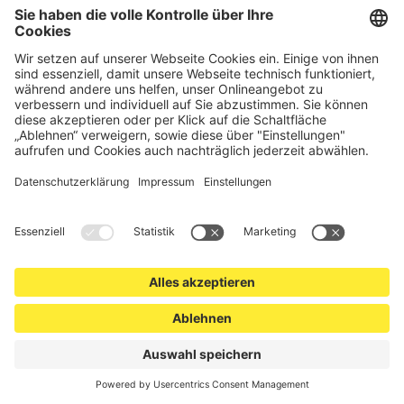
hochwertige Gartenzäune und Zaunsysteme für die sichere
und stilvolle Einfriedung von privaten, gewerblichen und
öffentlichen Grundstücken. Darüber hinaus finden Sie bei uns
Produkte der Betriebsausstattung, wie Absperrtechnik,
Transportgeräte, Verkehrssicherung sowie Bau- und
Eventsicherung.
Cookie-Einstellungen
Über uns
Kontakt
Versand und Zahlungsbedingungen
Widerrufsrecht
Datenschutz
AGB für Verbraucher
Impressum
*Alle Preise in Euro verstehen sich zzgl.
Versandkosten
. Angebote
freibleibend. Solange der Vorrat reicht.
© 2026 schutzzaun24.de