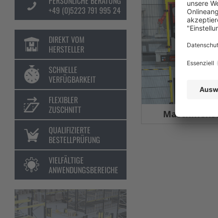
PERSÖNLICHE BERATUNG
+49 (0)5223 791 995 24
DIREKT VOM
HERSTELLER
SCHNELLE
VERFÜGBARKEIT
FLEXIBLER
ZUSCHNITT
Maschinens
QUALIFIZIERTE
BESTELLPRÜFUNG
VIELFÄLTIGE
ANWENDUNGSBEREICHE