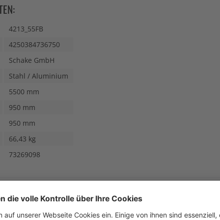
TEN:
4213_55FB
4250384736750
Schake GmbH
Stahl / Aluminium
5500 mm
950 mm
950 mm
66,43 kg
73269098
N AUCH