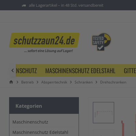
alle Lagerartikel – in 48 Std. versandbereit
SCHINENSCHUTZ
MASCHINENSCHUTZ EDELSTAHL
GITT

Betrieb
Absperrtechnik
Schranken
Drehschranken
Kategorien
Maschinenschutz
Maschinenschutz Edelstahl