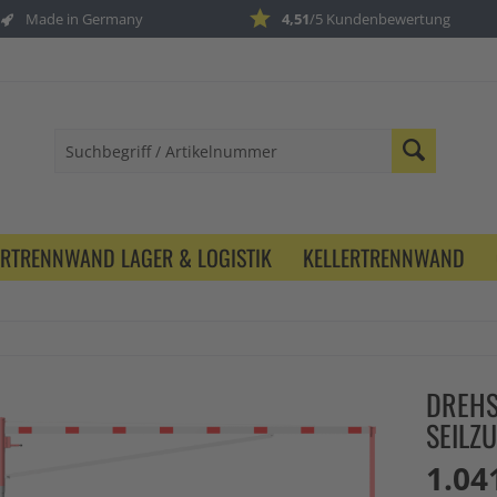
Made in Germany
4,51
/5 Kundenbewertung
ERTRENNWAND LAGER & LOGISTIK
KELLERTRENNWAND
DREHS
SEILZ
1.04