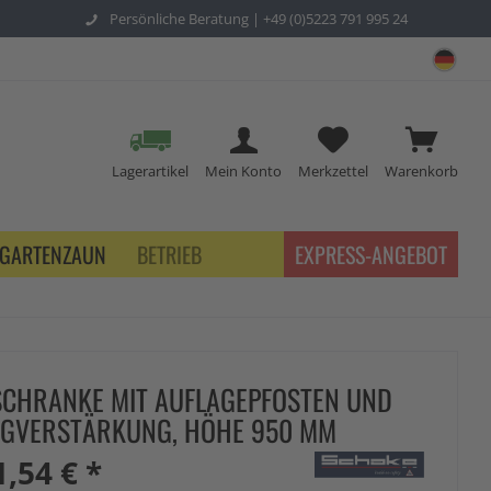
Persönliche Beratung |
+49 (0)5223 791 995 24
sch
Lagerartikel
Mein Konto
Merkzettel
Warenkorb
GARTENZAUN
BETRIEB
EXPRESS-ANGEBOT
CHRANKE MIT AUFLAGEPFOSTEN UND
UGVERSTÄRKUNG, HÖHE 950 MM
1,54 € *