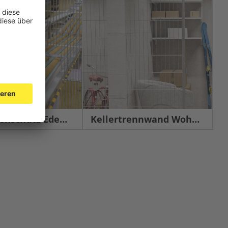
chutz Edelstahl
Kellertrennwand Wohnbau