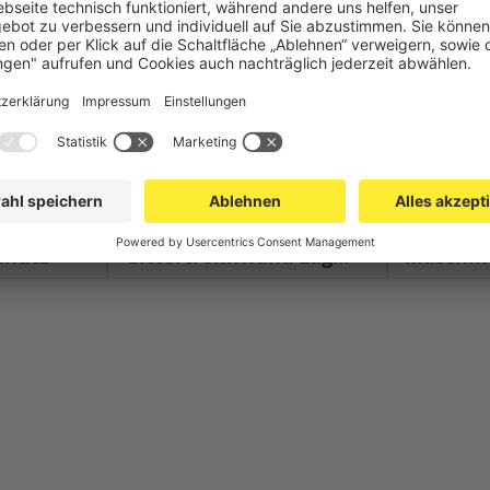
chutz
Gittertrennwand Lager & Logistik
Maschinens