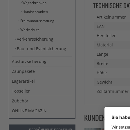
Wegschranken
TECHNISCHE DA
Handschranken
Artikelnummer
Freiraumausstattung
EAN
Werkschutz
Hersteller
Verkehrssicherung
Material
Bau- und Eventsicherung
Länge
Absturzsicherung
Breite
Zaunpakete
Höhe
Lagerartikel
Gewicht
Topseller
Zolltarifnummer
Zubehör
ONLINE MAGAZIN
KUNDEN KAUFTE