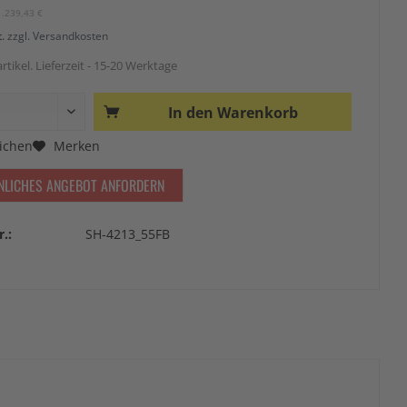
1.239,43 €
t.
zzgl. Versandkosten
rtikel. Lieferzeit - 15-20 Werktage
In den
Warenkorb
ichen
Merken
NLICHES ANGEBOT ANFORDERN
r.:
SH-4213_55FB