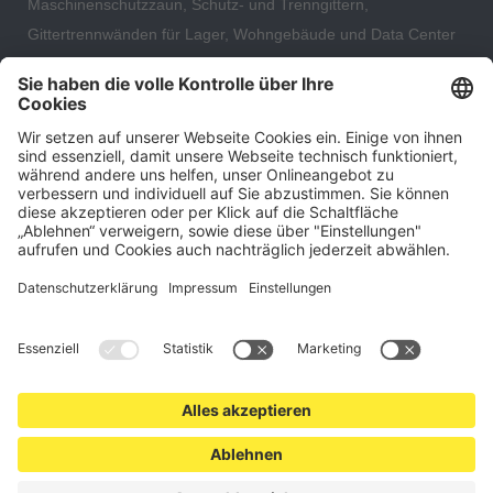
Maschinenschutzzaun, Schutz- und Trenngittern,
Gittertrennwänden für Lager, Wohngebäude und Data Center
– direkt ab Versandlager. Ergänzt wird das Sortiment durch
hochwertige Gartenzäune und Zaunsysteme für die sichere
und stilvolle Einfriedung von privaten, gewerblichen und
öffentlichen Grundstücken. Darüber hinaus finden Sie bei uns
Produkte der Betriebsausstattung, wie Absperrtechnik,
Transportgeräte, Verkehrssicherung sowie Bau- und
Eventsicherung.
Cookie-Einstellungen
Über uns
Kontakt
Versand und Zahlungsbedingungen
Widerrufsrecht
Datenschutz
AGB für Verbraucher
Impressum
*Alle Preise in Euro verstehen sich zzgl.
Versandkosten
. Angebote
freibleibend. Solange der Vorrat reicht.
© 2026 schutzzaun24.de