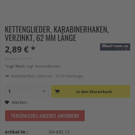
KETTENGLIEDER, KARABINERHAKEN,
VERZINKT, 62 MM LÄNGE
2,89 € *
Bruttopreis: 3,44 €
*zzgl. MwSt.
zzgl. Versandkosten
Bestellartikel. Lieferzeit - 15-20 Werktage
In den
Warenkorb
Merken
PERSÖNLICHES ANGEBOT ANFORDERN
Artikel-Nr.:
SH-430_13