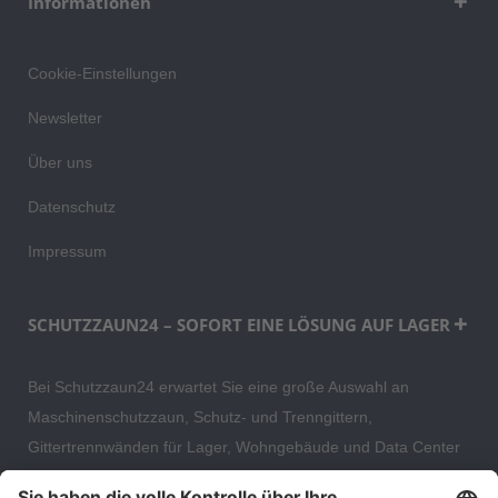
Informationen
Cookie-Einstellungen
Newsletter
Über uns
Datenschutz
Impressum
SCHUTZZAUN24 – SOFORT EINE LÖSUNG AUF LAGER
Bei Schutzzaun24 erwartet Sie eine große Auswahl an
Maschinenschutzzaun, Schutz- und Trenngittern,
Gittertrennwänden für Lager, Wohngebäude und Data Center
– direkt ab Versandlager. Ergänzt wird das Sortiment durch