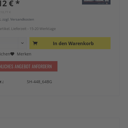
12 € *
210,77 €
t.
zzgl. Versandkosten
rtikel. Lieferzeit - 15-20 Werktage
In den
Warenkorb
ichen
Merken
NLICHES ANGEBOT ANFORDERN
r.:
SH-448_64BG