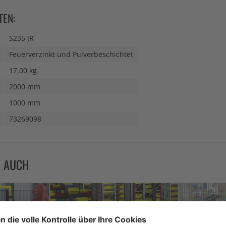
TEN:
S235 JR
Feuerverzinkt und Pulverbeschichtet
17,00 kg
2000 mm
1000 mm
73269098
N AUCH