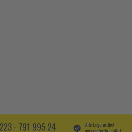
5223 - 791 995 24
Alle Lagerartikel
versandfertig in 48H