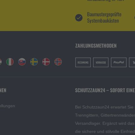
Baumustergeprüfte
Systembaukästen
ZAHLUNGSMETHODEN
NEN
SCHUTZZAUN24 – SOFORT EINE
ellungen
Bei Schutzzaun24 erwartet Sie
Trenngittern, Gittertrennwänd
Versandlager. Ergänzt wird da
die sichere und stilvolle Einfri