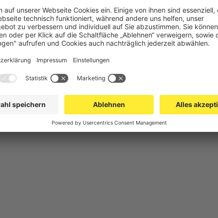
chutz
Gittertrennwand Lager & Logistik
Maschinens