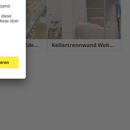
chutz Edelstahl
Kellertrennwand Wohnbau