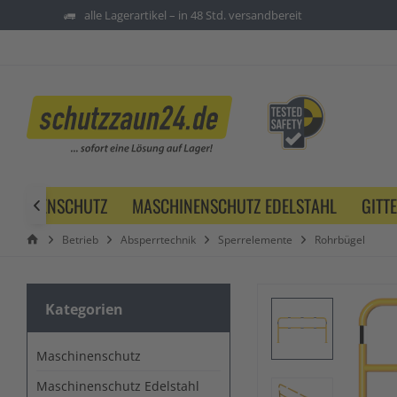
alle Lagerartikel – in 48 Std. versandbereit
SCHINENSCHUTZ
MASCHINENSCHUTZ EDELSTAHL
GITT

Betrieb
Absperrtechnik
Sperrelemente
Rohrbügel
Kategorien
Maschinenschutz
Maschinenschutz Edelstahl