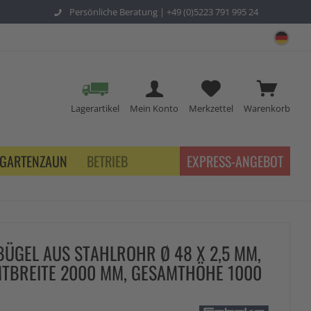
Persönliche Beratung |
+49 (0)5223 791 995 24
sch
Lagerartikel
Mein Konto
Merkzettel
Warenkorb
GARTENZAUN
BETRIEB
EXPRESS-ANGEBOT
ÜGEL AUS STAHLROHR Ø 48 X 2,5 MM,
TBREITE 2000 MM, GESAMTHÖHE 1000