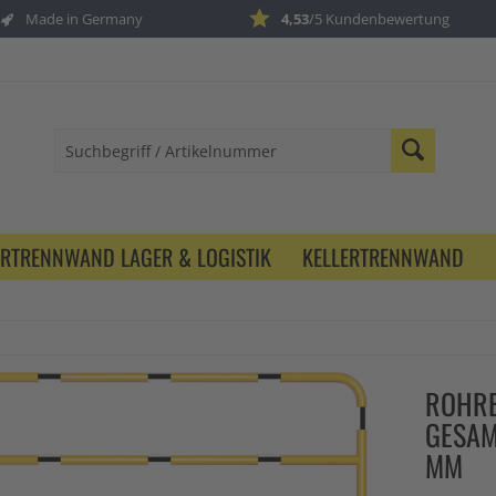
Made in Germany
4,53
/5 Kundenbewertung
ERTRENNWAND LAGER & LOGISTIK
KELLERTRENNWAND
ROHRB
GESAM
MM