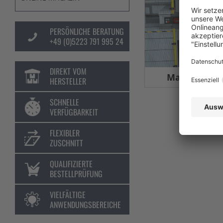
PERSÖNLICHE BERATUNG
+49 (0)5223 791 995 24
DIREKT VOM
Maschinens
HERSTELLER
SCHNELLE
VERFÜGBARKEIT
FLEXIBLER
ZUSCHNITT
QUALIFIZIERTE
BESTELLPRÜFUNG
VIELFÄLTIGE
ANWENDUNGSBEREICHE