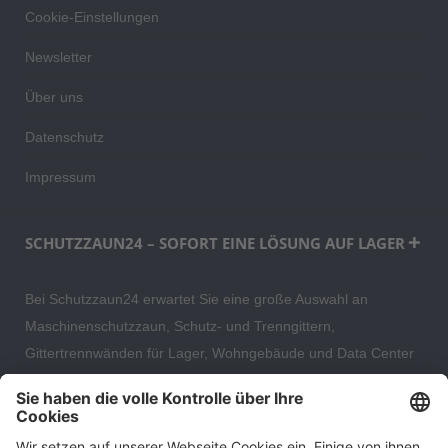
Cookie-Einstellungen
Newsletter
Über uns
Datenschutz
Impressum
SCHUTZZAUN24 – SOFORT EINE LÖSUNG AUF LAGER
Bei Schutzzaun24 erwartet Sie eine große Auswahl an
Maschinenschutzzaun, Schutz- und Trenngittern,
Gittertrennwänden für Lager, Wohngebäude und Data Center
– direkt ab Versandlager. Ergänzt wird das Sortiment durch
hochwertige Gartenzäune und Zaunsysteme für die sichere
und stilvolle Einfriedung von privaten, gewerblichen und