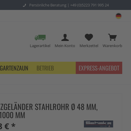
Persönliche Beratung |
+49 (0)5223 791 995 24
sch
Lagerartikel
Mein Konto
Merkzettel
Warenkorb
GARTENZAUN
BETRIEB
EXPRESS-ANGEBOT
ZGELÄNDER STAHLROHR Ø 48 MM,
1000 MM
8 € *