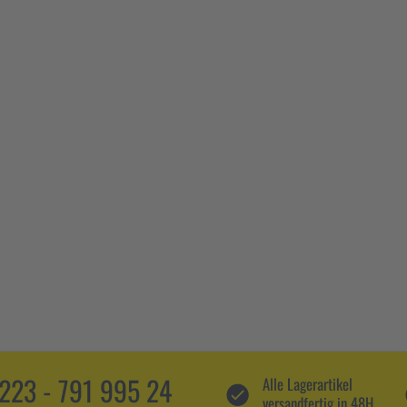
5223 - 791 995 24
Alle Lagerartikel
versandfertig in 48H