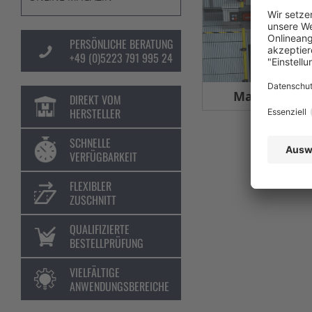
PERSÖNLICHE BERATUNG
+49 (0)5223 791 995 24
Maschinens
DIREKT VOM
HERSTELLER
SCHNELLE
VERFÜGBARKEIT
FLEXIBLER
ZUSCHNITT
QUALIFIZIERTE
BESTELLPRÜFUNG
VIELFÄLTIGE
ANWENDUNGSBEREICHE