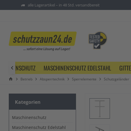
alle Lagerartikel – in 48 Std. versandbereit
SCHINENSCHUTZ
MASCHINENSCHUTZ EDELSTAHL
GITT

Betrieb
Absperrtechnik
Sperrelemente
Schutzgeländer
Kategorien
Maschinenschutz
Maschinenschutz Edelstahl