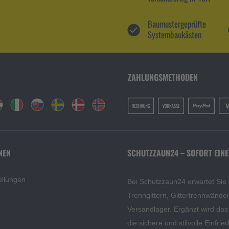
Baumustergeprüfte
Systembaukästen
ZAHLUNGSMETHODEN
NEN
SCHUTZZAUN24 – SOFORT EINE
ellungen
Bei Schutzzaun24 erwartet Sie
Trenngittern, Gittertrennwänd
Versandlager. Ergänzt wird da
die sichere und stilvolle Einfri