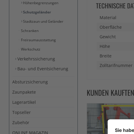
Höhenbegrenzungen
TECHNISCHE DA
Schutzgeländer
Material
Stadtzaun und Geländer
Oberfläche
Schranken
Gewicht
Freiraumausstattung
Höhe
Werkschutz
Breite
Verkehrssicherung
Zolltarifnummer
Bau- und Eventsicherung
Absturzsicherung
KUNDEN KAUFTE
Zaunpakete
Lagerartikel
Topseller
Zubehör
ONLINE MAGAZIN