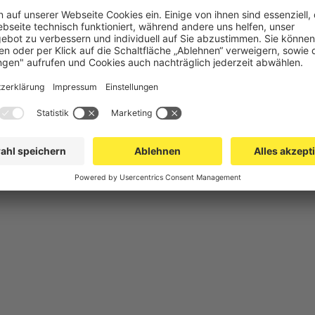
chutz
Gittertrennwand Lager & Logistik
Maschinens