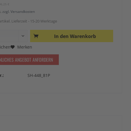
96,25 €
t.
zzgl. Versandkosten
rtikel. Lieferzeit - 15-20 Werktage
In den
Warenkorb
ichen
Merken
NLICHES ANGEBOT ANFORDERN
r.:
SH-448_81P