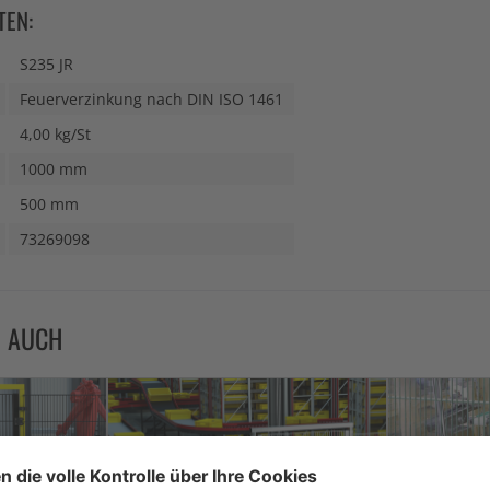
TEN:
S235 JR
Feuerverzinkung nach DIN ISO 1461
4,00 kg/St
1000 mm
500 mm
73269098
N AUCH