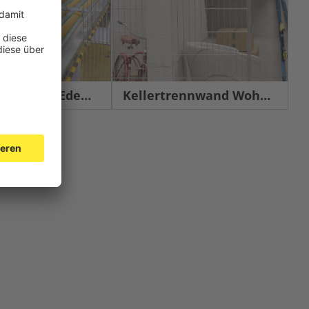
chutz Edelstahl
Kellertrennwand Wohnbau