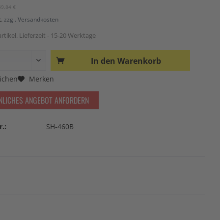
49,84 €
t.
zzgl. Versandkosten
rtikel. Lieferzeit - 15-20 Werktage
In den
Warenkorb
ichen
Merken
NLICHES ANGEBOT ANFORDERN
r.:
SH-460B