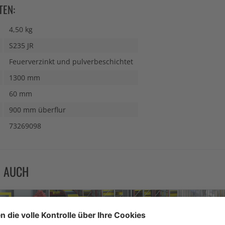
TEN:
4,50 kg
S235 JR
Feuerverzinkt und pulverbeschichtet
1300 mm
60 mm
900 mm überflur
73269098
N AUCH