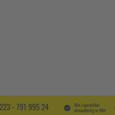
5223 - 791 995 24
Alle Lagerartikel
versandfertig in 48H