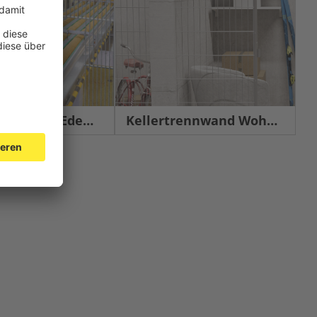
chutz Edelstahl
Kellertrennwand Wohnbau