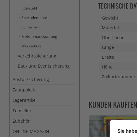
TECHNISCHE DA
Edelstahl
Sperrelemente
Gewicht
Schranken
Material
Freiraumausstattung
Oberfläche
Werkschutz
Länge
Verkehrssicherung
Breite
Bau- und Eventsicherung
Höhe
Zolltarifnummer
Absturzsicherung
Zaunpakete
Lagerartikel
KUNDEN KAUFTE
Topseller
Zubehör
ONLINE MAGAZIN