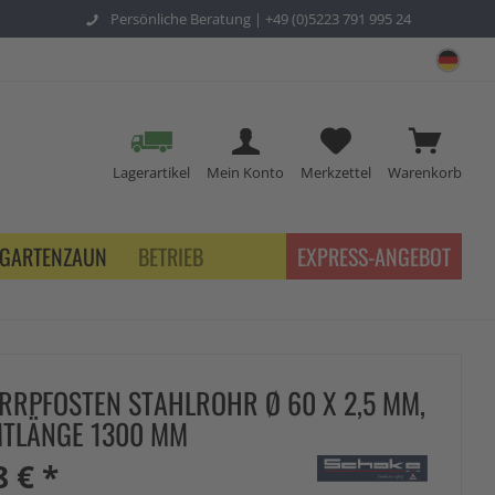
Persönliche Beratung |
+49 (0)5223 791 995 24
sch
Lagerartikel
Mein Konto
Merkzettel
Warenkorb
GARTENZAUN
BETRIEB
EXPRESS-ANGEBOT
RRPFOSTEN STAHLROHR Ø 60 X 2,5 MM,
TLÄNGE 1300 MM
8 € *