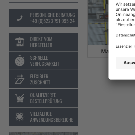
PERSÖNLICHE BERATUNG
+49 (0)5223 791 995 24
DIREKT VOM
HERSTELLER
Maschinens
SCHNELLE
VERFÜGBARKEIT
FLEXIBLER
ZUSCHNITT
QUALIFIZIERTE
BESTELLPRÜFUNG
VIELFÄLTIGE
ANWENDUNGSBEREICHE