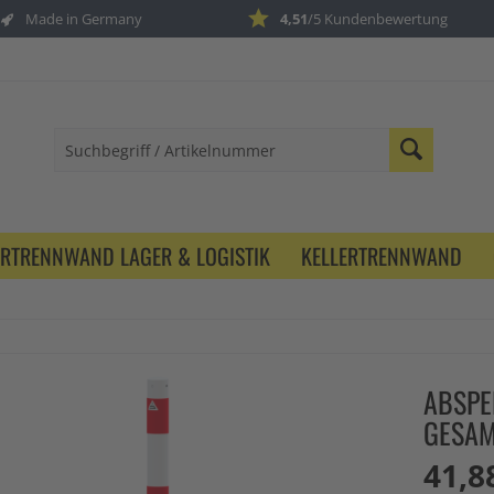
Made in Germany
4,51
/5 Kundenbewertung
ERTRENNWAND LAGER & LOGISTIK
KELLERTRENNWAND
ABSPE
GESAM
41,8