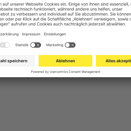
chutz
Gittertrennwand Lager & Logistik
Maschinens