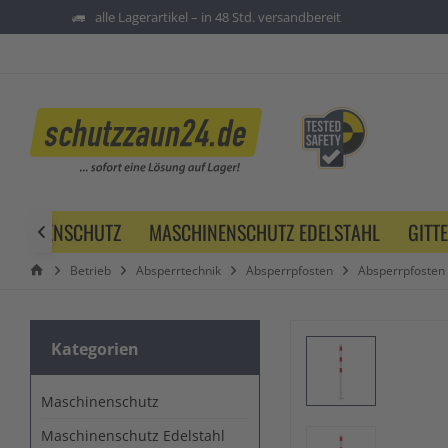
alle Lagerartikel – in 48 Std. versandbereit
SCHINENSCHUTZ
MASCHINENSCHUTZ EDELSTAHL
GITT

Betrieb
Absperrtechnik
Absperrpfosten
Absperrpfosten
Kategorien
Maschinenschutz
Maschinenschutz Edelstahl