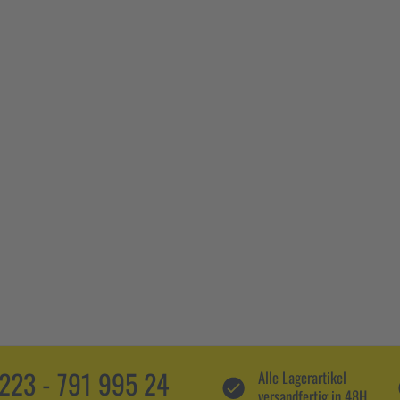
5223 - 791 995 24
Alle Lagerartikel
versandfertig in 48H