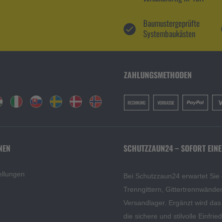
Baumustergeprüfte
Systembaukästen
ZAHLUNGSMETHODEN
NEN
SCHUTZZAUN24 – SOFORT EINE
ellungen
Bei Schutzzaun24 erwartet Sie
Trenngittern, Gittertrennwänd
Versandlager. Ergänzt wird da
die sichere und stilvolle Einfri