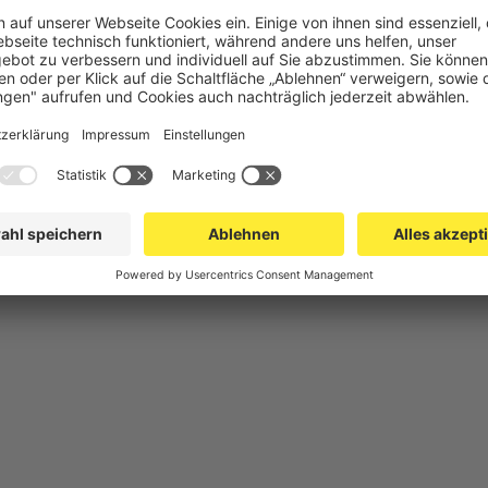
chutz
Gittertrennwand Lager & Logistik
Maschinens