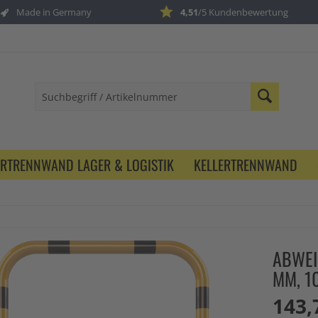
Made in Germany
4,51
/5 Kundenbewertung
ERTRENNWAND LAGER & LOGISTIK
KELLERTRENNWAND
ABWEI
MM, 1
143,