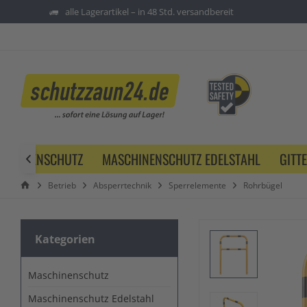
alle Lagerartikel – in 48 Std. versandbereit
SCHINENSCHUTZ
MASCHINENSCHUTZ EDELSTAHL
GITT

Betrieb
Absperrtechnik
Sperrelemente
Rohrbügel
Kategorien
Maschinenschutz
Maschinenschutz Edelstahl