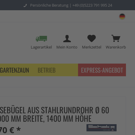
Persönliche Beratung |
+49 (0)5223 791 995 24
sch
Lagerartikel
Mein Konto
Merkzettel
Warenkorb
GARTENZAUN
BETRIEB
EXPRESS-ANGEBOT
SEBÜGEL AUS STAHLRUNDROHR Ø 60
000 MM BREITE, 1400 MM HÖHE
70 € *