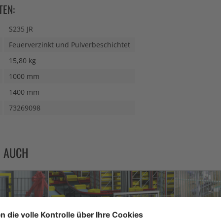
TEN:
S235 JR
Feuerverzinkt und Pulverbeschichtet
15,80 kg
1000 mm
1400 mm
73269098
N AUCH