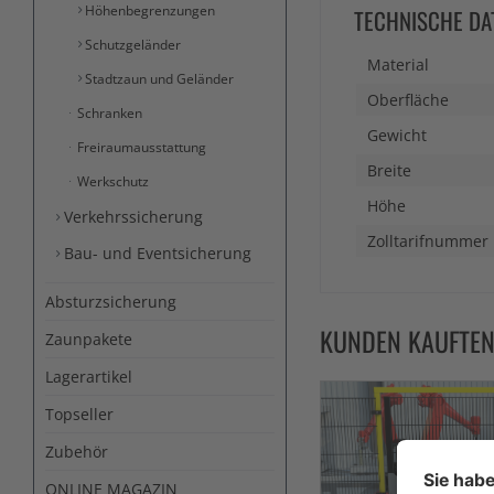
Höhenbegrenzungen
TECHNISCHE DA
Schutzgeländer
Material
Stadtzaun und Geländer
Oberfläche
Schranken
Gewicht
Freiraumausstattung
Breite
Werkschutz
Höhe
Verkehrssicherung
Zolltarifnummer
Bau- und Eventsicherung
Absturzsicherung
KUNDEN KAUFTE
Zaunpakete
Lagerartikel
Topseller
Zubehör
ONLINE MAGAZIN