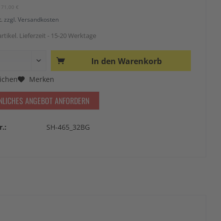
171,00 €
t.
zzgl. Versandkosten
rtikel. Lieferzeit - 15-20 Werktage
In den
Warenkorb
ichen
Merken
NLICHES ANGEBOT ANFORDERN
r.:
SH-465_32BG