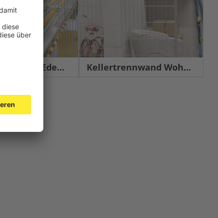
chutz Edelstahl
Kellertrennwand Wohnbau