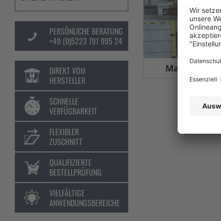
PERSÖNLICHE BERATUNG
+49 (0)5223 791 995 24
Maschinens
DIREKT VOM
HERSTELLER
SCHNELLE
VERFÜGBARKEIT
FLEXIBLER
ZUSCHNITT
QUALIFIZIERTE
BESTELLPRÜFUNG
VIELFÄLTIGE
ANWENDUNGSBEREICHE