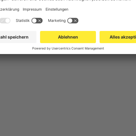
 Logistik
Doppelstabmattenzaun TITAN 8/6/8
Absperrs