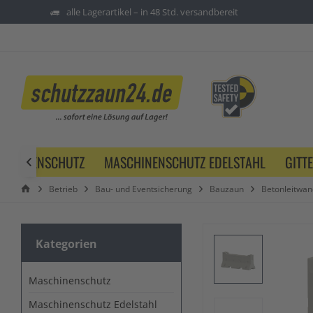
alle Lagerartikel – in 48 Std. versandbereit
SCHINENSCHUTZ
MASCHINENSCHUTZ EDELSTAHL
GITT

Betrieb
Bau- und Eventsicherung
Bauzaun
Betonleitwan
Kategorien
Maschinenschutz
Maschinenschutz Edelstahl