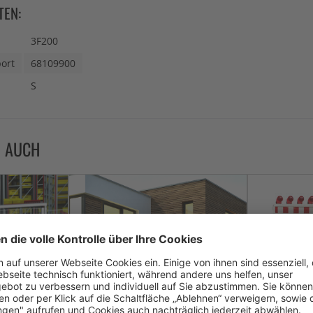
TEN:
3F200
ort
68109900
S
N AUCH