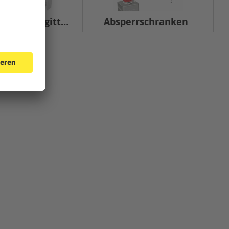
chrankengitter
Absperrschranken