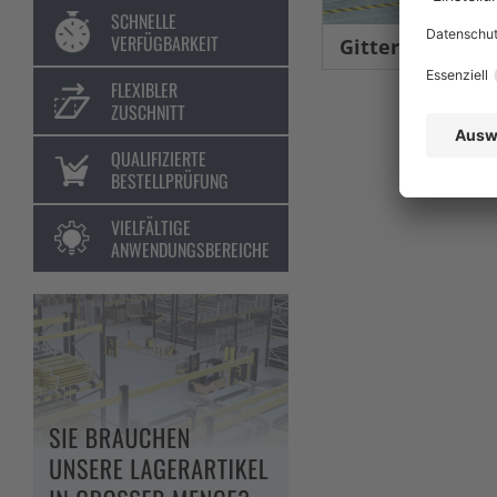
SCHNELLE
VERFÜGBARKEIT
Gittertrennwand Lager &
FLEXIBLER
ZUSCHNITT
QUALIFIZIERTE
BESTELLPRÜFUNG
VIELFÄLTIGE
ANWENDUNGSBEREICHE