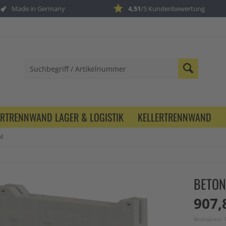
Made in Germany
4,51
/5 Kundenbewertung
ERTRENNWAND LAGER & LOGISTIK
KELLERTRENNWAND
d
BETON
907,
Bruttopreis: 