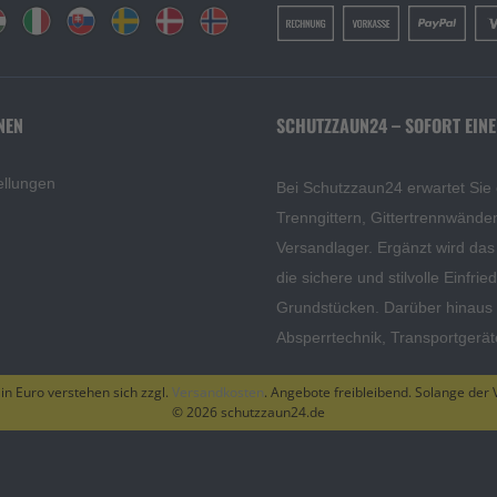
NEN
SCHUTZZAUN24 – SOFORT EINE
ellungen
Bei Schutzzaun24 erwartet Sie
Trenngittern, Gittertrennwänd
Versandlager. Ergänzt wird da
die sichere und stilvolle Einfri
Grundstücken. Darüber hinaus f
Absperrtechnik, Transportgerä
 in Euro verstehen sich zzgl.
Versandkosten
. Angebote freibleibend. Solange der V
© 2026 schutzzaun24.de