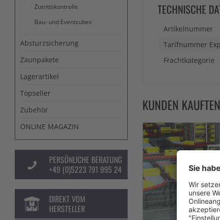
TECHNISCHE DA
Zutrittskontrolle
Bau- und Eventcubes
Artikelnummer
Absturzsicherung
Tarifnummer Exp
Zaunpakete
Frachtkategorie
Lagerartikel
Topseller
KUNDEN KAUFTE
Zubehör
ONLINE MAGAZIN
PERSÖNLICHE BERATUNG
+49 (0)5223 791 995 24
DIREKT VOM
HERSTELLER