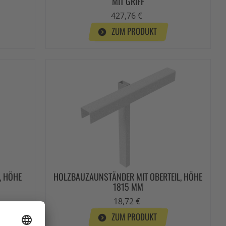
MIT GRIFF
427,76 €
ZUM PRODUKT
, HÖHE
HOLZBAUZAUNSTÄNDER MIT OBERTEIL, HÖHE
1815 MM
18,72 €
ZUM PRODUKT