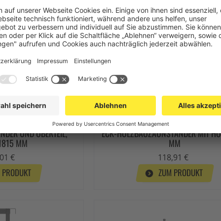
DER UND OBERTEIL,
ECK-HOLZBAUZAUNSTÄNDER MIT HÖ
1815 MM
MM
01 €
118,91 €
 PRODUKT
ZUM PRODUKT