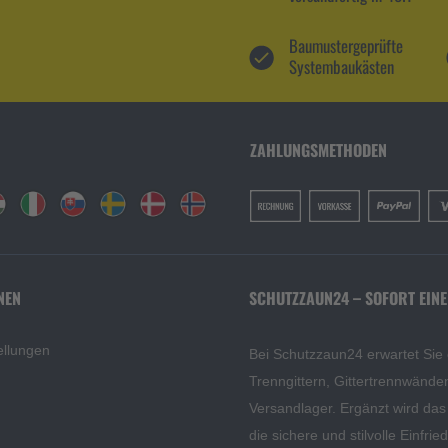
Baumustergeprüfte
Systembaukästen
ZAHLUNGSMETHODEN
NEN
SCHUTZZAUN24 – SOFORT EINE
ellungen
Bei Schutzzaun24 erwartet Sie
Trenngittern, Gittertrennwänd
Versandlager. Ergänzt wird da
die sichere und stilvolle Einfri