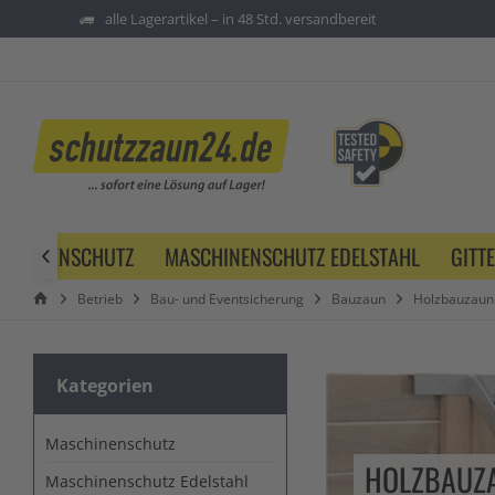
alle Lagerartikel – in 48 Std. versandbereit
SCHINENSCHUTZ
MASCHINENSCHUTZ EDELSTAHL
GITT

Betrieb
Bau- und Eventsicherung
Bauzaun
Holzbauzaun
Kategorien
Maschinenschutz
HOLZBAUZ
Maschinenschutz Edelstahl