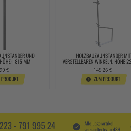
AUNSTÄNDER UND
HOLZBAUZAUNSTÄNDER MIT
 HÖHE: 1815 MM
VERSTELLBAREN WINKELN, HÖHE 2
99 €
145,26 €
 PRODUKT
ZUM PRODUKT
5223 - 791 995 24
Alle Lagerartikel
versandfertig in 48H