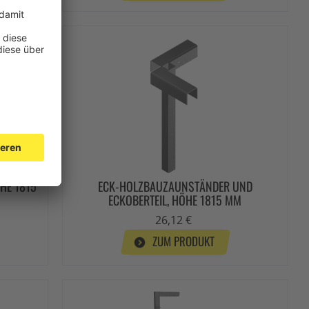
HE 1815
ECK-HOLZBAUZAUNSTÄNDER UND
ECKOBERTEIL, HÖHE 1815 MM
26,12 €
ZUM PRODUKT