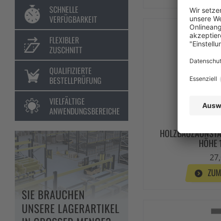
SCHNELLE
VERFÜGBARKEIT
FLEXIBLER
ZUSCHNITT
QUALIFIZIERTE
BESTELLPRÜFUNG
VIELFÄLTIGE
ANWENDUNGSBEREICHE
HOLZBAUZAUNSTÄN
HÖHE 
27,
ZUM