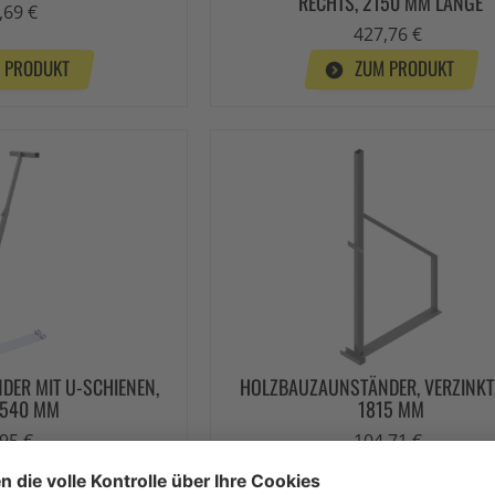
RECHTS, 2150 MM LÄNGE
,69 €
427,76 €
 PRODUKT
ZUM PRODUKT
ER MIT U-SCHIENEN,
HOLZBAUZAUNSTÄNDER, VERZINKT
 540 MM
1815 MM
95 €
104,71 €
 PRODUKT
ZUM PRODUKT