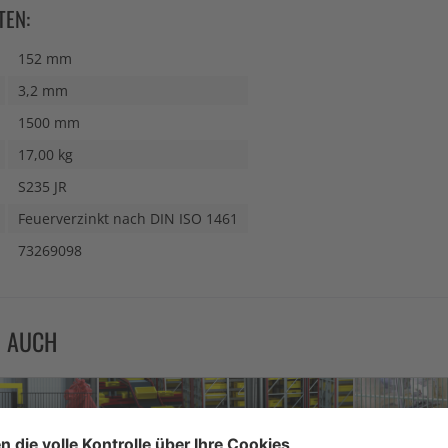
TEN:
152 mm
3,2 mm
1500 mm
17,00 kg
S235 JR
Feuerverzinkt nach DIN ISO 1461
73269098
N AUCH