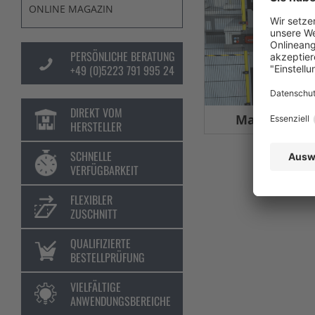
ONLINE MAGAZIN
PERSÖNLICHE BERATUNG
+49 (0)5223 791 995 24
DIREKT VOM
Maschinens
HERSTELLER
SCHNELLE
VERFÜGBARKEIT
FLEXIBLER
ZUSCHNITT
QUALIFIZIERTE
BESTELLPRÜFUNG
VIELFÄLTIGE
ANWENDUNGSBEREICHE