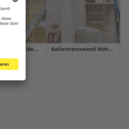
chutz Edelstahl
Kellertrennwand Wohnbau