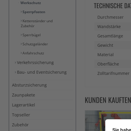
Werkschutz
TECHNISCHE DA
Sperrpfosten
Durchmesser
Kettenständer und
Zubehör
Wandstärke
Sperrbügel
Gesamtlänge
Schutzgeländer
Gewicht
Anfahrschutz
Material
Verkehrssicherung
Oberfläche
Bau- und Eventsicherung
Zolltarifnummer
Absturzsicherung
Zaunpakete
KUNDEN KAUFTE
Lagerartikel
Topseller
Zubehör