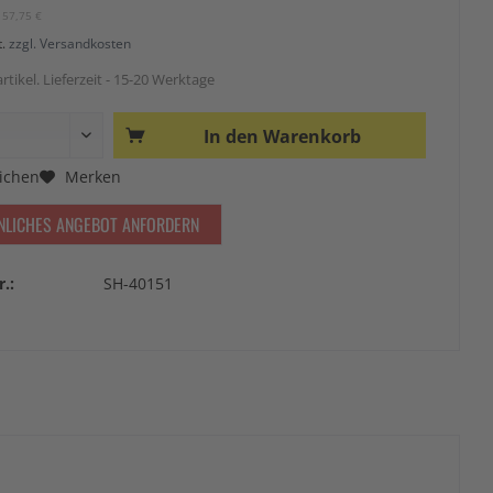
157,75 €
t.
zzgl. Versandkosten
rtikel. Lieferzeit - 15-20 Werktage
In den
Warenkorb
ichen
Merken
NLICHES ANGEBOT ANFORDERN
r.:
SH-40151