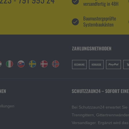
versandfertig in 48H
Baumustergeprüfte
Systembaukästen
ZAHLUNGSMETHODEN
NEN
SCHUTZZAUN24 – SOFORT EINE
ellungen
Bei Schutzzaun24 erwartet Sie
Trenngittern, Gittertrennwänd
Versandlager. Ergänzt wird da