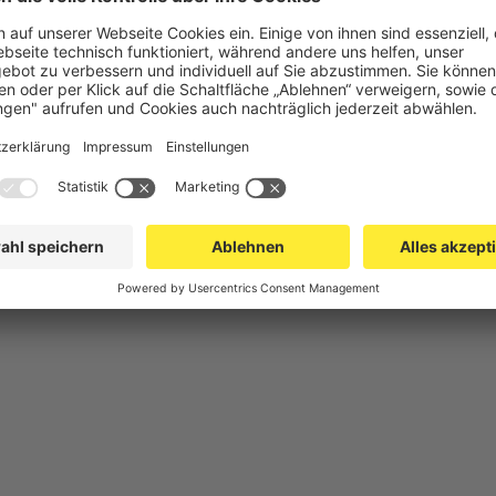
chutz
Gittertrennwand Lager & Logistik
Maschinens