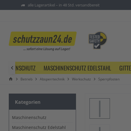
alle Lagerartikel – in 48 Std. versandbereit
SCHINENSCHUTZ
MASCHINENSCHUTZ EDELSTAHL
GITT

Betrieb
Absperrtechnik
Werkschutz
Sperrpfosten
Kategorien
Maschinenschutz
Maschinenschutz Edelstahl