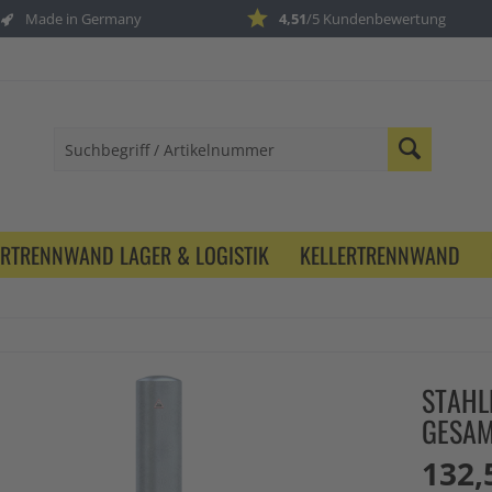
Made in Germany
4,51
/5 Kundenbewertung
ERTRENNWAND LAGER & LOGISTIK
KELLERTRENNWAND
STAHL
GESAM
132,