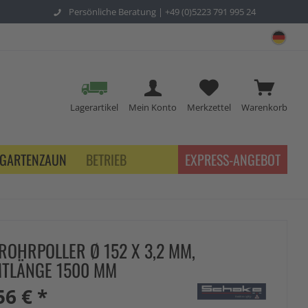
Persönliche Beratung |
+49 (0)5223 791 995 24
sch
Lagerartikel
Mein Konto
Merkzettel
Warenkorb
GARTENZAUN
BETRIEB
EXPRESS-ANGEBOT
ROHRPOLLER Ø 152 X 3,2 MM,
TLÄNGE 1500 MM
56 € *