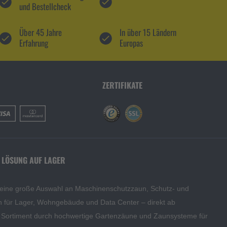
und Bestellcheck
Über 45 Jahre
In über 15 Ländern
Erfahrung
Europas
ZERTIFIKATE
 LÖSUNG AUF LAGER
 eine große Auswahl an Maschinenschutzzaun, Schutz- und
en für Lager, Wohngebäude und Data Center – direkt ab
s Sortiment durch hochwertige Gartenzäune und Zaunsysteme für