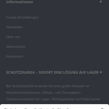
Informationen
Cookie-Einstellungen
Newsletter
Über uns
Datenschutz
Impressum
SCHUTZZAUN24 – SOFORT EINE LÖSUNG AUF LAGER
Bei Schutzzaun24 erwartet Sie eine große Auswahl an
Maschinenschutzzaun, Schutz- und Trenngittern,
Gittertrennwänden für Lager, Wohngebäude und Data Center
– direkt ab Versandlager. Ergänzt wird das Sortiment durch