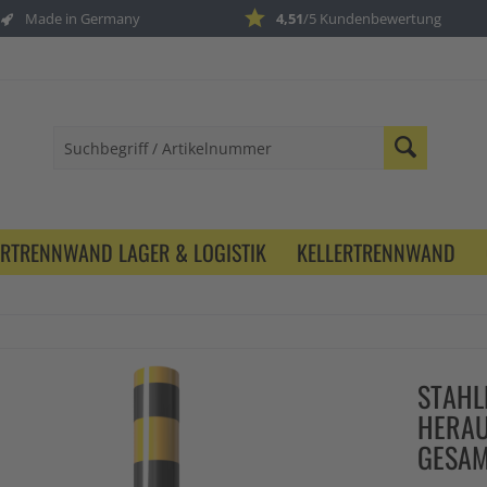
Made in Germany
4,51
/5 Kundenbewertung
ERTRENNWAND LAGER & LOGISTIK
KELLERTRENNWAND
STAHL
HERAU
GESAM