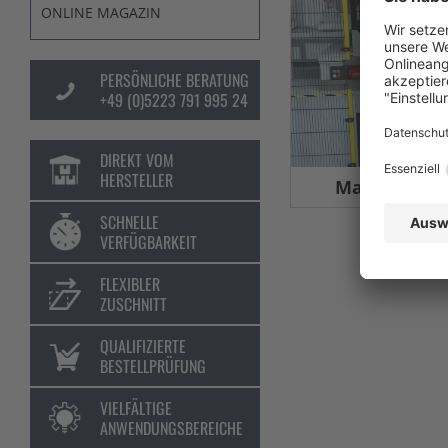
ONLINE MAGAZIN
PERSÖNLICHE BERATUNG
+49 (0)5223 791 995 24
DIREKT VOM
HERSTELLER
Maschinens
SCHNELLE
VERFÜGBARKEIT
FLEXIBLER
ZUSCHNITT
QUALIFIZIERTE
BESTELLPRÜFUNG
VIELFÄLTIGE
ANWENDUNGSBEREICHE