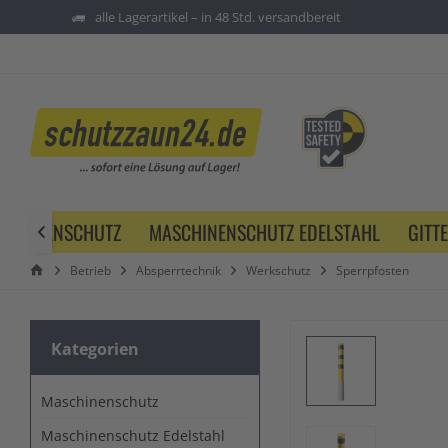
alle Lagerartikel – in 48 Std. versandbereit
SCHINENSCHUTZ
MASCHINENSCHUTZ EDELSTAHL
GITT

Betrieb
Absperrtechnik
Werkschutz
Sperrpfosten
Kategorien
Maschinenschutz
Maschinenschutz Edelstahl