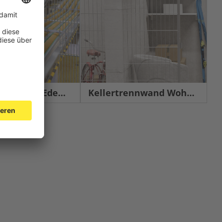
chutz Edelstahl
Kellertrennwand Wohnbau