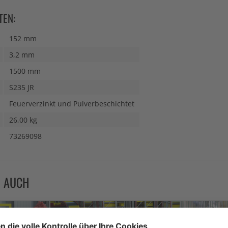
TEN:
152 mm
3,2 mm
1500 mm
S235 JR
Feuerverzinkt und Pulverbeschichtet
26,00 kg
73269098
N AUCH