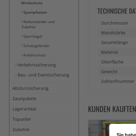
Werkschutz
TECHNISCHE DA
Sperrpfosten
Kettenständer und
Durchmesser
Zubehör
Wandstärke
Sperrbügel
Gesamtlänge
Schutzgeländer
Material
Anfahrschutz
Oberfläche
Verkehrssicherung
Gewicht
Bau- und Eventsicherung
Zolltarifnummer
Absturzsicherung
Zaunpakete
KUNDEN KAUFTE
Lagerartikel
Topseller
Zubehör