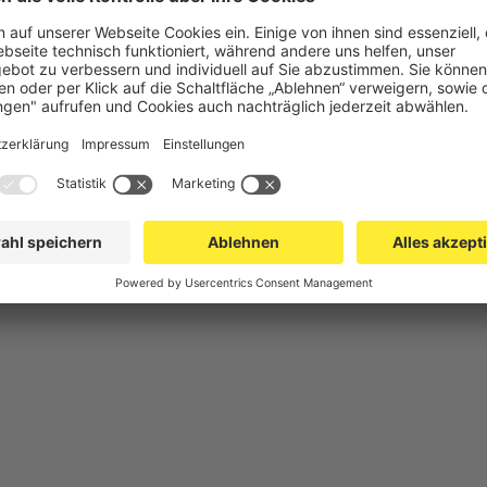
chutz
Gittertrennwand Lager & Logistik
Maschinens