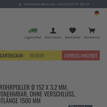
Persönliche Beratung |
+49 (0)5223 791 995 24
sch
Lagerartikel
Mein Konto
Merkzettel
Warenkorb
GARTENZAUN
BETRIEB
EXPRESS-ANGEBOT
ROHRPOLLER Ø 152 X 3,2 MM,
SNEHMBAR, OHNE VERSCHLUSS,
TLÄNGE 1500 MM