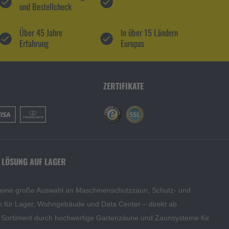
und Bestellcheck
Über 45 Jahre
In über 15 Ländern
Erfahrung
Europas
ZERTIFIKATE
 LÖSUNG AUF LAGER
 eine große Auswahl an Maschinenschutzzaun, Schutz- und
en für Lager, Wohngebäude und Data Center – direkt ab
s Sortiment durch hochwertige Gartenzäune und Zaunsysteme für