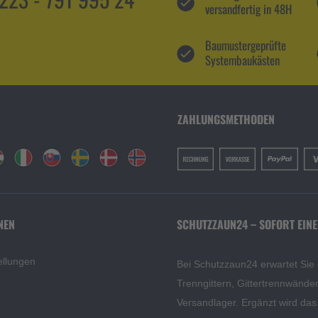
versandfertig in 48H
Baumustergeprüfte
Systembaukästen
ZAHLUNGSMETHODEN
NEN
SCHUTZZAUN24 – SOFORT EINE
ellungen
Bei Schutzzaun24 erwartet Sie
Trenngittern, Gittertrennwänd
Versandlager. Ergänzt wird da