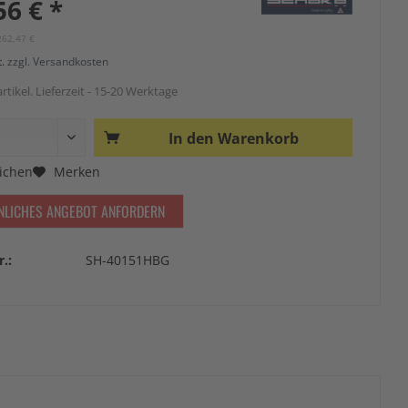
56 € *
262,47 €
t.
zzgl. Versandkosten
rtikel. Lieferzeit - 15-20 Werktage
In den
Warenkorb
ichen
Merken
NLICHES ANGEBOT ANFORDERN
r.:
SH-40151HBG