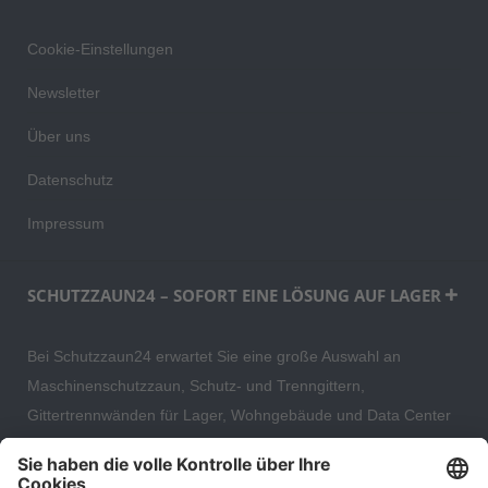
Cookie-Einstellungen
Newsletter
Über uns
Datenschutz
Impressum
SCHUTZZAUN24 – SOFORT EINE LÖSUNG AUF LAGER
Bei Schutzzaun24 erwartet Sie eine große Auswahl an
Maschinenschutzzaun, Schutz- und Trenngittern,
Gittertrennwänden für Lager, Wohngebäude und Data Center
– direkt ab Versandlager. Ergänzt wird das Sortiment durch
hochwertige Gartenzäune und Zaunsysteme für die sichere