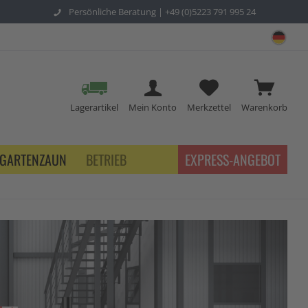
Persönliche Beratung |
+49 (0)5223 791 995 24
sch
Lagerartikel
Mein Konto
Merkzettel
Warenkorb
GARTENZAUN
BETRIEB
EXPRESS-ANGEBOT