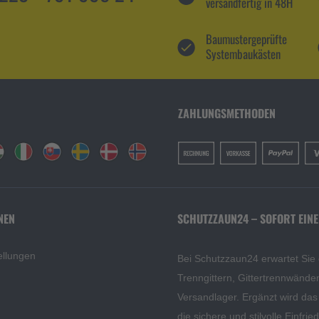
versandfertig in 48H
Baumustergeprüfte
Systembaukästen
ZAHLUNGSMETHODEN
NEN
SCHUTZZAUN24 – SOFORT EINE
ellungen
Bei Schutzzaun24 erwartet Sie
Trenngittern, Gittertrennwänd
Versandlager. Ergänzt wird da
die sichere und stilvolle Einfri