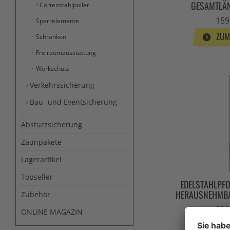
GESAMTLÄ
Cortenstahlpoller
159
Sperrelemente
ZUM
Schranken
Freiraumausstattung
Werkschutz
Verkehrssicherung
Bau- und Eventsicherung
Absturzsicherung
Zaunpakete
Lagerartikel
Topseller
EDELSTAHLPFO
HERAUSNEHMBA
Zubehör
300
ONLINE MAGAZIN
ZUM