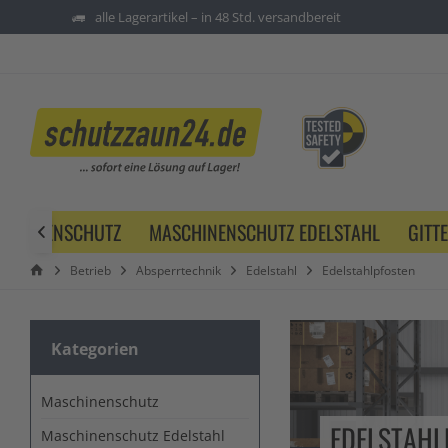
alle Lagerartikel – in 48 Std. versandbereit
SCHINENSCHUTZ
MASCHINENSCHUTZ EDELSTAHL
GITT

Betrieb
Absperrtechnik
Edelstahl
Edelstahlpfosten
Kategorien
Maschinenschutz
EDELSTAHL
Maschinenschutz Edelstahl