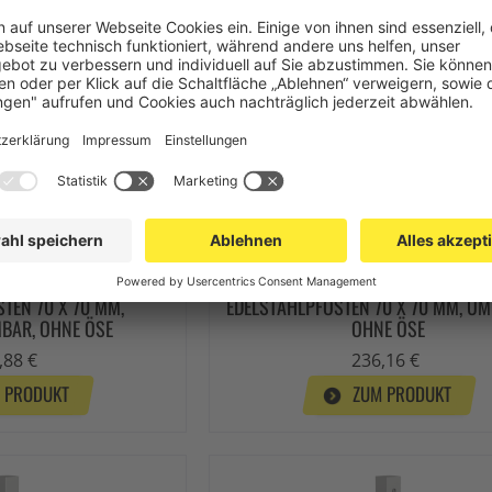
TEN 70 X 70 MM,
EDELSTAHLPFOSTEN 70 X 70 MM, UM
BAR, OHNE ÖSE
OHNE ÖSE
,88 €
236,16 €
 PRODUKT
ZUM PRODUKT