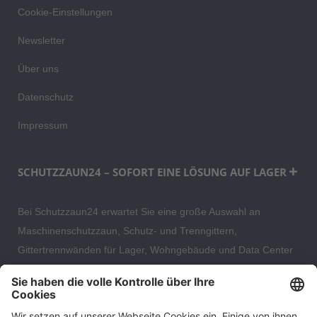
Cookie-Einstellungen
Newsletter
Über uns
Datenschutz
Impressum
SCHUTZZAUN24 – SOFORT EINE LÖSUNG AUF LAGER
Bei Schutzzaun24 erwartet Sie eine große Auswahl an
Maschinenschutzzaun, Schutz- und Trenngittern,
Gittertrennwänden für Lager, Wohngebäude und Data Center
– direkt ab Versandlager. Ergänzt wird das Sortiment durch
hochwertige Gartenzäune und Zaunsysteme für die sichere
und stilvolle Einfriedung von privaten, gewerblichen und