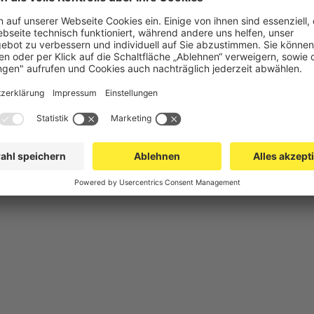
chutz
Gittertrennwand Lager & Logistik
Maschinens