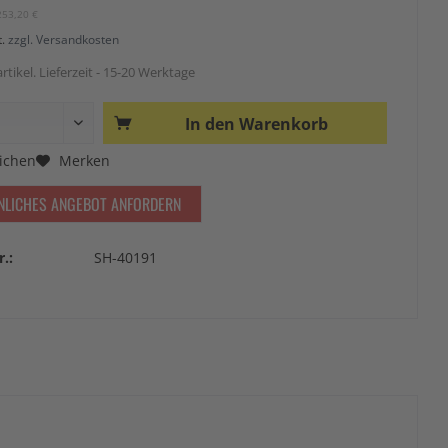
253,20 €
t.
zzgl. Versandkosten
rtikel. Lieferzeit - 15-20 Werktage
In den
Warenkorb
ichen
Merken
NLICHES ANGEBOT ANFORDERN
r.:
SH-40191