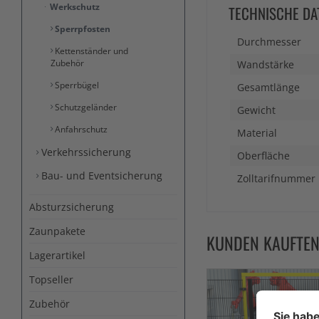
Werkschutz
TECHNISCHE DA
Sperrpfosten
Durchmesser
Kettenständer und
Zubehör
Wandstärke
Sperrbügel
Gesamtlänge
Schutzgeländer
Gewicht
Anfahrschutz
Material
Verkehrssicherung
Oberfläche
Bau- und Eventsicherung
Zolltarifnummer
Absturzsicherung
Zaunpakete
KUNDEN KAUFTE
Lagerartikel
Topseller
Zubehör