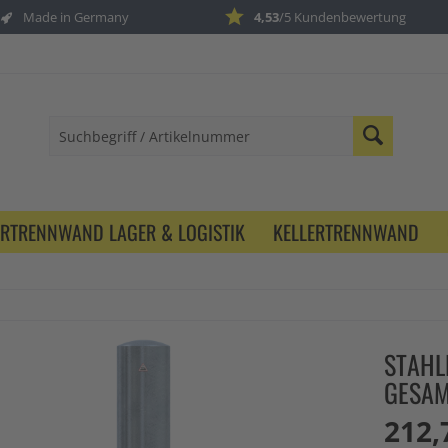
Made in Germany
4,53
/5 Kundenbewertung
ERTRENNWAND LAGER & LOGISTIK
KELLERTRENNWAND
STAHL
GESAM
212,