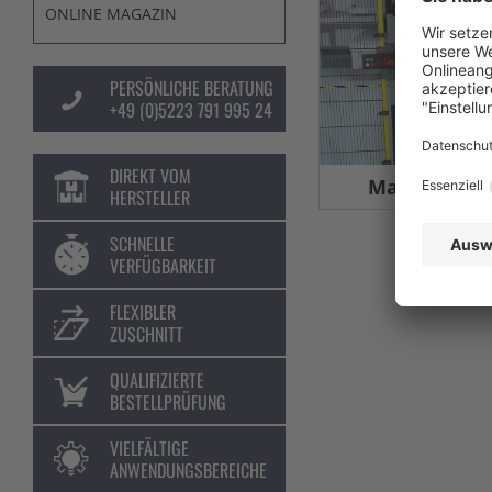
ONLINE MAGAZIN
PERSÖNLICHE BERATUNG
+49 (0)5223 791 995 24
DIREKT VOM
Maschinens
HERSTELLER
SCHNELLE
VERFÜGBARKEIT
FLEXIBLER
ZUSCHNITT
QUALIFIZIERTE
BESTELLPRÜFUNG
VIELFÄLTIGE
ANWENDUNGSBEREICHE