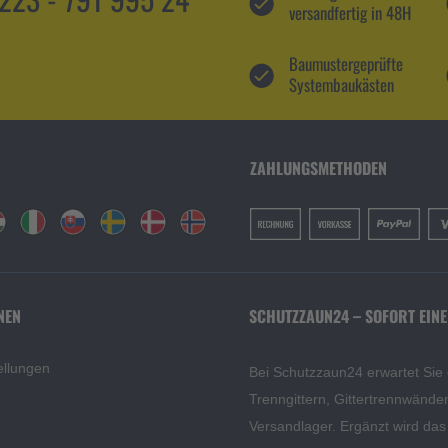
versandfertig in 48H
Baumustergeprüfte
Systembaukästen
ZAHLUNGSMETHODEN
NEN
SCHUTZZAUN24 – SOFORT EINE
ellungen
Bei Schutzzaun24 erwartet Sie
Trenngittern, Gittertrennwänd
Versandlager. Ergänzt wird da