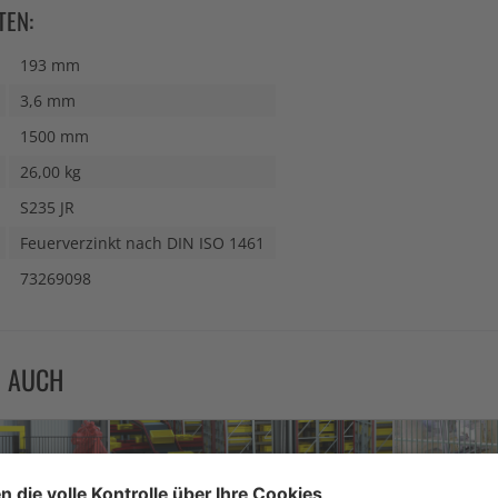
TEN:
193 mm
3,6 mm
1500 mm
26,00 kg
S235 JR
Feuerverzinkt nach DIN ISO 1461
73269098
N AUCH