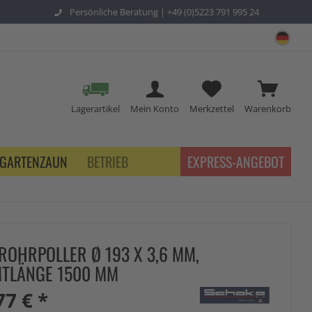
Persönliche Beratung |
+49 (0)5223 791 995 24
sch
Lagerartikel
Mein Konto
Merkzettel
Warenkorb
GARTENZAUN
BETRIEB
EXPRESS-ANGEBOT
ROHRPOLLER Ø 193 X 3,6 MM,
TLÄNGE 1500 MM
77 € *