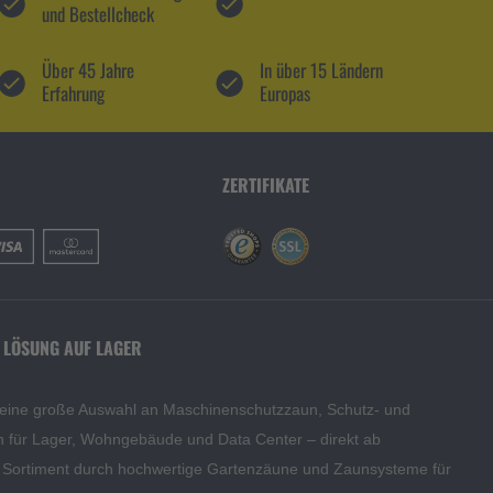
und Bestellcheck
Über 45 Jahre
In über 15 Ländern
Erfahrung
Europas
ZERTIFIKATE
 LÖSUNG AUF LAGER
 eine große Auswahl an Maschinenschutzzaun, Schutz- und
en für Lager, Wohngebäude und Data Center – direkt ab
s Sortiment durch hochwertige Gartenzäune und Zaunsysteme für