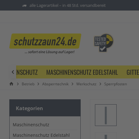
alle Lagerartikel – in 48 Std. versandbereit
SCHINENSCHUTZ
MASCHINENSCHUTZ EDELSTAHL
GITT

Betrieb
Absperrtechnik
Werkschutz
Sperrpfosten
Kategorien
Maschinenschutz
Maschinenschutz Edelstahl