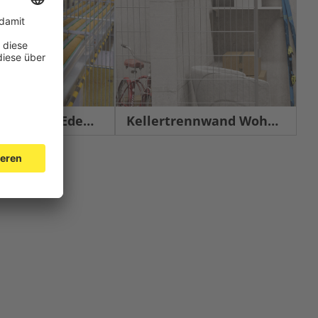
chutz Edelstahl
Kellertrennwand Wohnbau