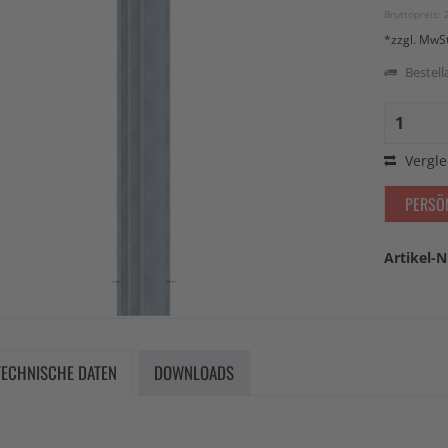
Bruttopreis: 
*zzgl. MwS
Bestella
Vergle
PERSÖ
Artikel-N
TECHNISCHE DATEN
DOWNLOADS