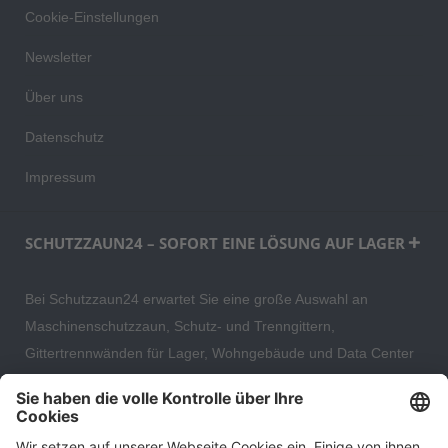
Cookie-Einstellungen
Newsletter
Über uns
Datenschutz
Impressum
SCHUTZZAUN24 – SOFORT EINE LÖSUNG AUF LAGER
Bei Schutzzaun24 erwartet Sie eine große Auswahl an
Maschinenschutzzaun, Schutz- und Trenngittern,
Gittertrennwänden für Lager, Wohngebäude und Data Center
– direkt ab Versandlager. Ergänzt wird das Sortiment durch
hochwertige Gartenzäune und Zaunsysteme für die sichere
und stilvolle Einfriedung von privaten, gewerblichen und