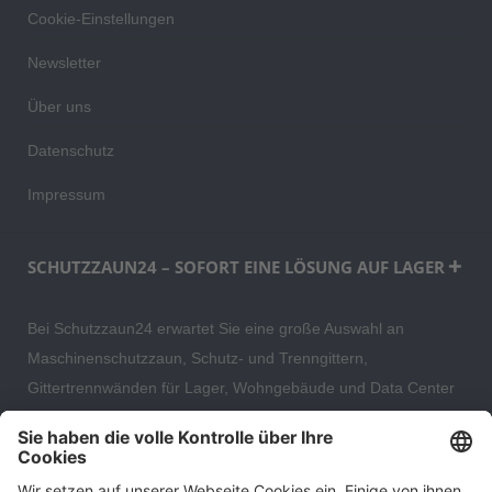
Cookie-Einstellungen
Newsletter
Über uns
Datenschutz
Impressum
SCHUTZZAUN24 – SOFORT EINE LÖSUNG AUF LAGER
Bei Schutzzaun24 erwartet Sie eine große Auswahl an
Maschinenschutzzaun, Schutz- und Trenngittern,
Gittertrennwänden für Lager, Wohngebäude und Data Center
– direkt ab Versandlager. Ergänzt wird das Sortiment durch
hochwertige Gartenzäune und Zaunsysteme für die sichere
und stilvolle Einfriedung von privaten, gewerblichen und