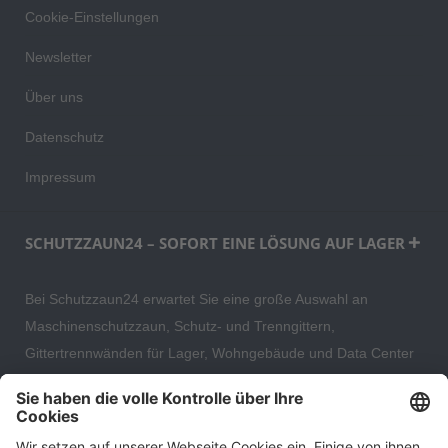
Cookie-Einstellungen
Newsletter
Über uns
Datenschutz
Impressum
SCHUTZZAUN24 – SOFORT EINE LÖSUNG AUF LAGER
Bei Schutzzaun24 erwartet Sie eine große Auswahl an
Maschinenschutzzaun, Schutz- und Trenngittern,
Gittertrennwänden für Lager, Wohngebäude und Data Center
– direkt ab Versandlager. Ergänzt wird das Sortiment durch
hochwertige Gartenzäune und Zaunsysteme für die sichere
und stilvolle Einfriedung von privaten, gewerblichen und