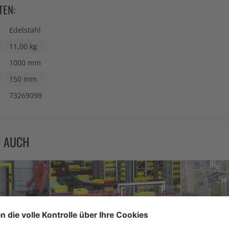
TEN:
Edelstahl
11,00 kg
1000 mm
150 mm
73269098
N AUCH