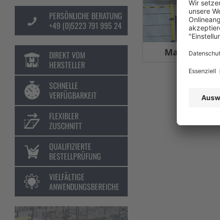
PERSÖNLICHE BERATUNG
+49 (0)5223 791 995 24
Maschinens
DIREKT VOM
HERSTELLER
SCHNELLE
VERFÜGBARKEIT
FLEXIBLER
ZUSCHNITT
QUALIFIZIERTE
BESTELLPRÜFUNG
VIELFÄLTIGE
ANWENDUNGSBEREICHE