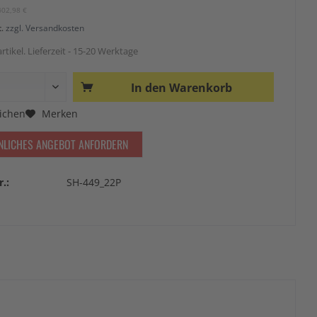
402,98 €
t.
zzgl. Versandkosten
rtikel. Lieferzeit - 15-20 Werktage
In den
Warenkorb
ichen
Merken
NLICHES ANGEBOT ANFORDERN
r.:
SH-449_22P