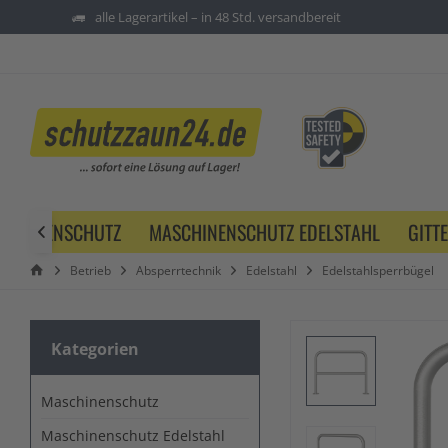
alle Lagerartikel – in 48 Std. versandbereit
SCHINENSCHUTZ
MASCHINENSCHUTZ EDELSTAHL
GITT

Betrieb
Absperrtechnik
Edelstahl
Edelstahlsperrbügel
Kategorien
Maschinenschutz
Maschinenschutz Edelstahl