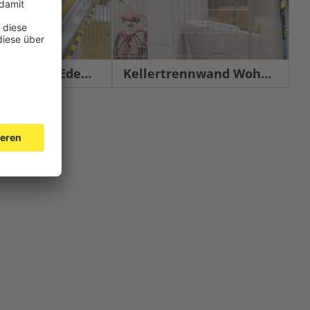
chutz Edelstahl
Kellertrennwand Wohnbau