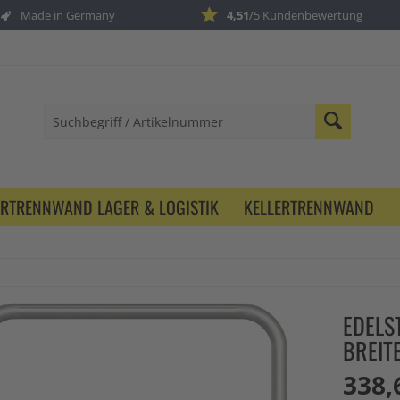
Made in Germany
4,51
/5 Kundenbewertung
ERTRENNWAND LAGER & LOGISTIK
KELLERTRENNWAND
EDELS
BREIT
338,