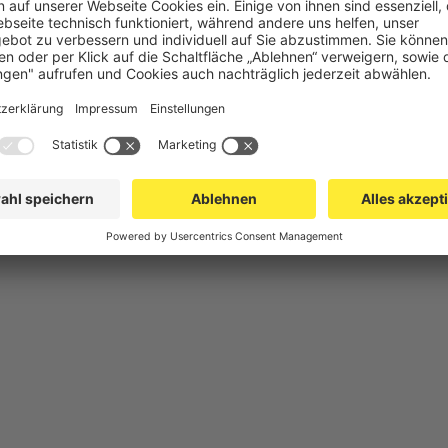
chutz
Gittertrennwand Lager & Logistik
Maschinens