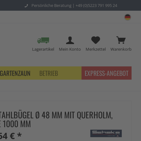
Persönliche Beratung |
+49 (0)5223 791 995 24
sch
Lagerartikel
Mein Konto
Merkzettel
Warenkorb
GARTENZAUN
BETRIEB
EXPRESS-ANGEBOT
TAHLBÜGEL Ø 48 MM MIT QUERHOLM,
E 1000 MM
64 € *