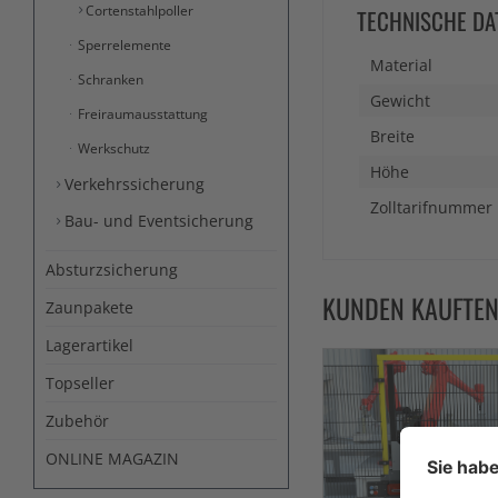
Cortenstahlpoller
TECHNISCHE DA
Sperrelemente
Material
Schranken
Gewicht
Freiraumausstattung
Breite
Werkschutz
Höhe
Verkehrssicherung
Zolltarifnummer
Bau- und Eventsicherung
Absturzsicherung
KUNDEN KAUFTE
Zaunpakete
Lagerartikel
Topseller
Zubehör
ONLINE MAGAZIN