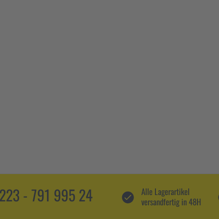
5223 - 791 995 24
Alle Lagerartikel
versandfertig in 48H