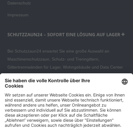
Datenschutz
Impressum
SCHUTZZAUN24 – SOFORT EINE LÖSUNG AUF LAGER
Bei Schutzzaun24 erwartet Sie eine große Auswahl an
Maschinenschutzzaun, Schutz- und Trenngittern,
Gittertrennwänden für Lager, Wohngebäude und Data Center
– direkt ab Versandlager. Ergänzt wird das Sortiment durch
hochwertige Gartenzäune und Zaunsysteme für die sichere
und stilvolle Einfriedung von privaten, gewerblichen und
öffentlichen Grundstücken. Darüber hinaus finden Sie bei uns
Produkte der Betriebsausstattung, wie Absperrtechnik,
Transportgeräte, Verkehrssicherung sowie Bau- und
Eventsicherung.