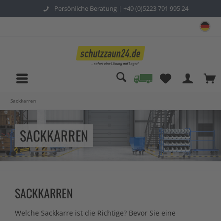
Persönliche Beratung |
+49 (0)5223 791 995 24
sc
Sackkarren
SACKKARREN
SACKKARREN
Welche Sackkarre ist die Richtige? Bevor Sie eine