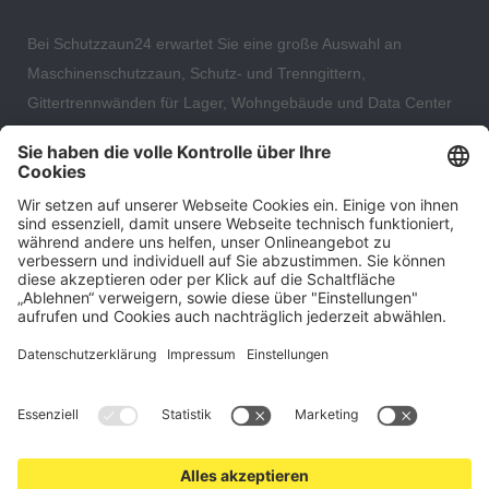
Bei Schutzzaun24 erwartet Sie eine große Auswahl an
Maschinenschutzzaun, Schutz- und Trenngittern,
Gittertrennwänden für Lager, Wohngebäude und Data Center
– direkt ab Versandlager. Ergänzt wird das Sortiment durch
hochwertige Gartenzäune und Zaunsysteme für die sichere
und stilvolle Einfriedung von privaten, gewerblichen und
öffentlichen Grundstücken. Darüber hinaus finden Sie bei uns
Produkte der Betriebsausstattung, wie Absperrtechnik,
Transportgeräte, Verkehrssicherung sowie Bau- und
Eventsicherung.
Cookie-Einstellungen
Über uns
Kontakt
Versand und Zahlungsbedingungen
Widerrufsrecht
Datenschutz
AGB für Verbraucher
Impressum
*Alle Preise in Euro verstehen sich zzgl.
Versandkosten
. Angebote
freibleibend. Solange der Vorrat reicht.
© 2026 schutzzaun24.de