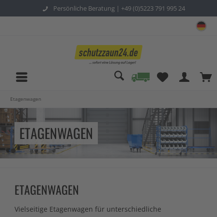
Persönliche Beratung |
+49 (0)5223 791 995 24
sc
Etagenwagen
ETAGENWAGEN
ETAGENWAGEN
Vielseitige Etagenwagen für unterschiedliche