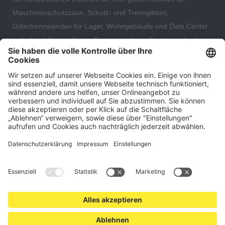
Maschinenschutzzaun, Schutz- und Trenngittern,
Gittertrennwänden für Lager, Wohngebäude und Data Center
– direkt ab Versandlager. Ergänzt wird das Sortiment durch
hochwertige Gartenzäune und Zaunsysteme für die sichere
und stilvolle Einfriedung von privaten, gewerblichen und
öffentlichen Grundstücken. Darüber hinaus finden Sie bei uns
Produkte der Betriebsausstattung, wie Absperrtechnik,
Transportgeräte, Verkehrssicherung sowie Bau- und
Eventsicherung.
Cookie-Einstellungen
Über uns
Kontakt
Versand und Zahlungsbedingungen
Widerrufsrecht
Datenschutz
AGB für Verbraucher
Impressum
*Alle Preise in Euro verstehen sich zzgl.
Versandkosten
. Angebote
freibleibend. Solange der Vorrat reicht.
© 2026 schutzzaun24.de