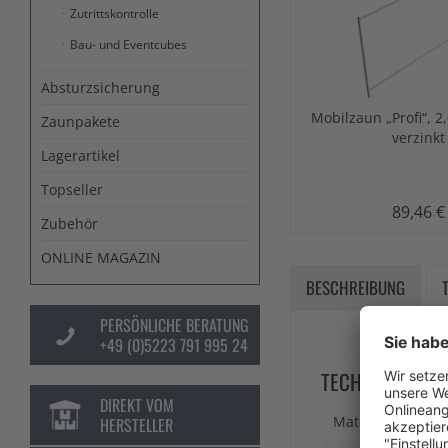
Zutrittskontrolle
Bau- und Eventcubes
Absturzsicherung
Mobilzaun „Profi“, 2
Zaunpakete
verzinkt
Lagerartikel
Topseller
89,46 €
Zubehör
ONLINE MAGAZIN
BESCHREIBUNG
PERSÖNLICHE BERATUNG
+49 (0)5223 791 995 24
TECHNISCHE DA
DIREKT VOM
Material
HERSTELLER