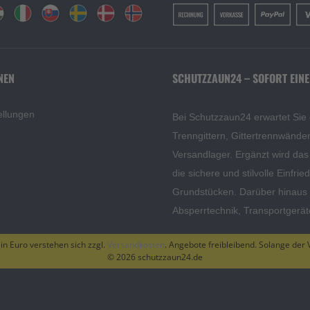
NEN
SCHUTZZAUN24 – SOFORT EINE
ellungen
Bei Schutzzaun24 erwartet Sie
Trenngittern, Gittertrennwänd
Versandlager. Ergänzt wird da
die sichere und stilvolle Einfri
Grundstücken. Darüber hinaus f
Absperrtechnik, Transportgerä
 in Euro verstehen sich zzgl.
Versandkosten
. Angebote freibleibend. Solange der V
© 2026 schutzzaun24.de