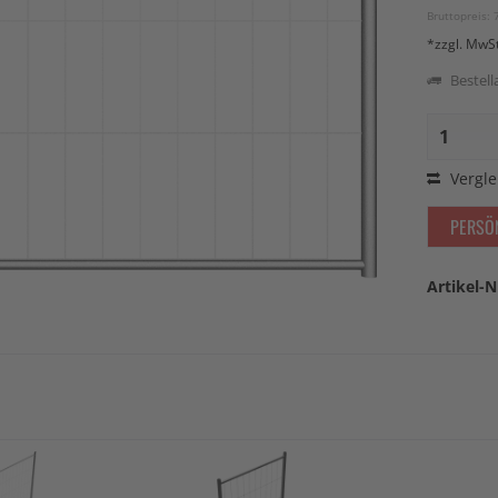
Bruttopreis: 
*zzgl. MwS
Bestella
Vergle
PERSÖ
Artikel-N