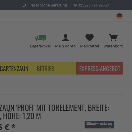
Persönliche Beratung |
+49 (0)5223 791 995 24
sch
Lagerartikel
Mein Konto
Merkzettel
Warenkorb
GARTENZAUN
BETRIEB
EXPRESS-ANGEBOT
AUN 'PROFI' MIT TORELEMENT, BREITE:
, HÖHE: 1,20 M
5 € *