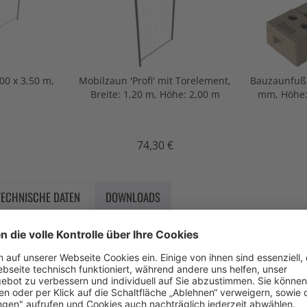
,00 x 3,50 m,
Mobilzaun 'Profi' mit Torelement,
Bauzaunfuß 
Breite: 1,20 m, Höhe: 2,00 m
mm, Höhe:
74,30 €
TECHNISCHE DATEN
DOWNLOADS
TEN:
S235 JR