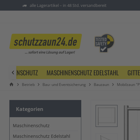
alle Lagerartikel – in 48 Std. versandbereit
SCHINENSCHUTZ
MASCHINENSCHUTZ EDELSTAHL
GITT

Betrieb
Bau- und Eventsicherung
Bauzaun
Mobilzaun "P
Kategorien
Maschinenschutz
Maschinenschutz Edelstahl