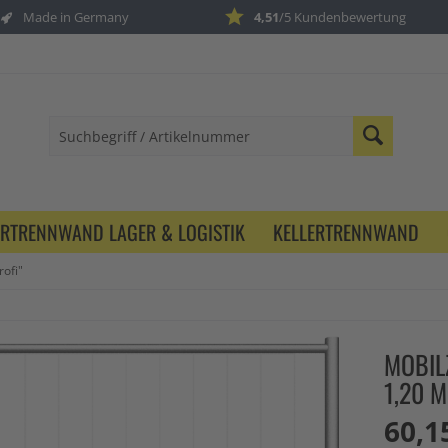
Made in Germany
4,51
/5 Kundenbewertung
ERTRENNWAND LAGER & LOGISTIK
KELLERTRENNWAND
rofi"
MOBILZ
1,20 M
60,1