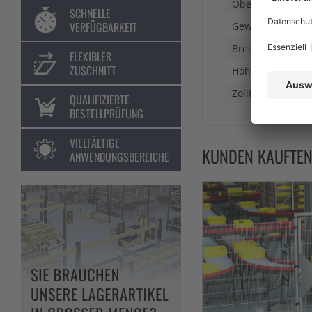
Oberfläche
SCHNELLE
VERFÜGBARKEIT
Gewicht
Breite
FLEXIBLER
ZUSCHNITT
Höhe
Zolltarifnummer
QUALIFIZIERTE
BESTELLPRÜFUNG
VIELFÄLTIGE
KUNDEN KAUFTE
ANWENDUNGSBEREICHE