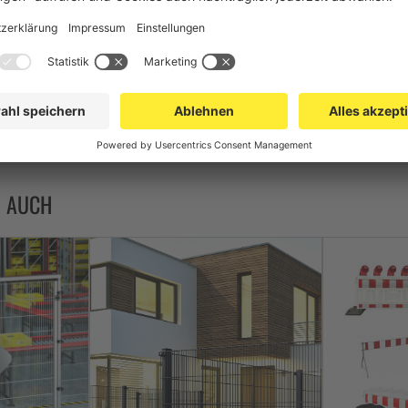
Feuerverzinkung nach DIN ISO 1461
7,00 kg/St
1,20 m
1,20 m
73269098
N AUCH