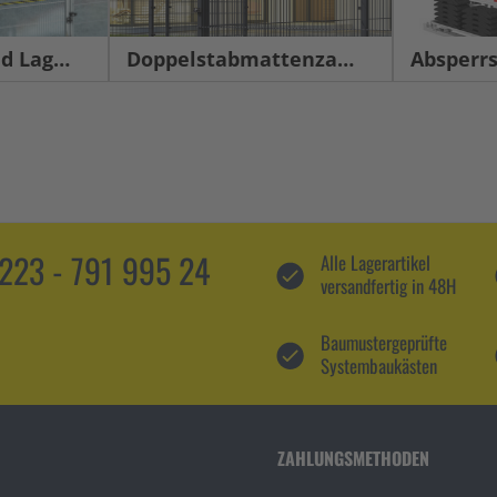
 Logistik
Doppelstabmattenzaun TITAN 8/6/8
Absperrs
5223 - 791 995 24
Alle Lagerartikel
versandfertig in 48H
Baumustergeprüfte
Systembaukästen
ZAHLUNGSMETHODEN