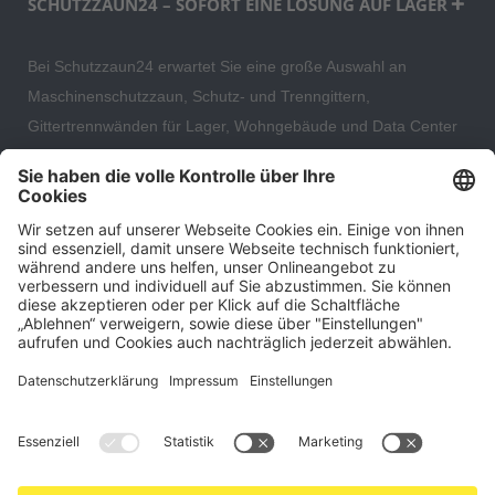
SCHUTZZAUN24 – SOFORT EINE LÖSUNG AUF LAGER
Bei Schutzzaun24 erwartet Sie eine große Auswahl an
Maschinenschutzzaun, Schutz- und Trenngittern,
Gittertrennwänden für Lager, Wohngebäude und Data Center
– direkt ab Versandlager. Ergänzt wird das Sortiment durch
hochwertige Gartenzäune und Zaunsysteme für die sichere
und stilvolle Einfriedung von privaten, gewerblichen und
öffentlichen Grundstücken. Darüber hinaus finden Sie bei uns
Produkte der Betriebsausstattung, wie Absperrtechnik,
Transportgeräte, Verkehrssicherung sowie Bau- und
Eventsicherung.
Cookie-Einstellungen
Über uns
Kontakt
Versand und Zahlungsbedingungen
Widerrufsrecht
Datenschutz
AGB für Verbraucher
Impressum
*Alle Preise in Euro verstehen sich zzgl.
Versandkosten
. Angebote
freibleibend. Solange der Vorrat reicht.