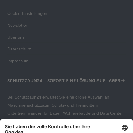
Cookie-Einstellungen
Newsletter
Über uns
Datenschutz
Impressum
SCHUTZZAUN24 – SOFORT EINE LÖSUNG AUF LAGER
Bei Schutzzaun24 erwartet Sie eine große Auswahl an
Maschinenschutzzaun, Schutz- und Trenngittern,
Gittertrennwänden für Lager, Wohngebäude und Data Center
– direkt ab Versandlager. Ergänzt wird das Sortiment durch
hochwertige Gartenzäune und Zaunsysteme für die sichere