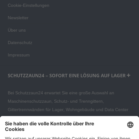
Cookie-Einstellungen
Newsletter
Über uns
Datenschutz
Impressum
SCHUTZZAUN24 – SOFORT EINE LÖSUNG AUF LAGER
Bei Schutzzaun24 erwartet Sie eine große Auswahl an
Maschinenschutzzaun, Schutz- und Trenngittern,
Gittertrennwänden für Lager, Wohngebäude und Data Center
– direkt ab Versandlager. Ergänzt wird das Sortiment durch
hochwertige Gartenzäune und Zaunsysteme für die sichere
und stilvolle Einfriedung von privaten, gewerblichen und