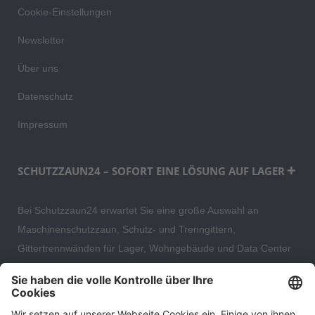
Cookie-Einstellungen
Newsletter
Über uns
Datenschutz
Impressum
SCHUTZZAUN24 – SOFORT EINE LÖSUNG AUF LAGER
Bei Schutzzaun24 erwartet Sie eine große Auswahl an
Maschinenschutzzaun, Schutz- und Trenngittern,
Gittertrennwänden für Lager, Wohngebäude und Data Center
– direkt ab Versandlager. Ergänzt wird das Sortiment durch
hochwertige Gartenzäune und Zaunsysteme für die sichere
und stilvolle Einfriedung von privaten, gewerblichen und