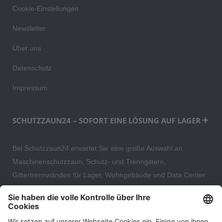
Cookie-Einstellungen
Newsletter
Über uns
Datenschutz
Impressum
SCHUTZZAUN24 – SOFORT EINE LÖSUNG AUF LAGER
Bei Schutzzaun24 erwartet Sie eine große Auswahl an
Maschinenschutzzaun, Schutz- und Trenngittern,
Gittertrennwänden für Lager, Wohngebäude und Data Center
– direkt ab Versandlager. Ergänzt wird das Sortiment durch
hochwertige Gartenzäune und Zaunsysteme für die sichere
und stilvolle Einfriedung von privaten, gewerblichen und