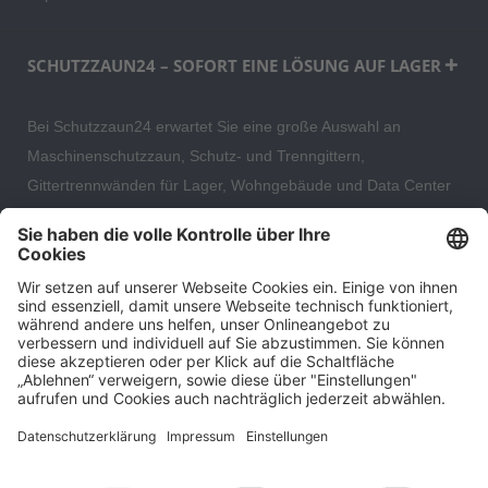
SCHUTZZAUN24 – SOFORT EINE LÖSUNG AUF LAGER
Bei Schutzzaun24 erwartet Sie eine große Auswahl an
Maschinenschutzzaun, Schutz- und Trenngittern,
Gittertrennwänden für Lager, Wohngebäude und Data Center
– direkt ab Versandlager. Ergänzt wird das Sortiment durch
hochwertige Gartenzäune und Zaunsysteme für die sichere
und stilvolle Einfriedung von privaten, gewerblichen und
öffentlichen Grundstücken. Darüber hinaus finden Sie bei uns
Produkte der Betriebsausstattung, wie Absperrtechnik,
Transportgeräte, Verkehrssicherung sowie Bau- und
Eventsicherung.
Cookie-Einstellungen
Über uns
Kontakt
Versand und Zahlungsbedingungen
Widerrufsrecht
Datenschutz
AGB für Verbraucher
Impressum