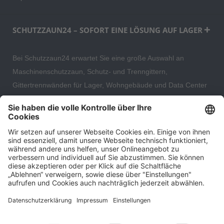
SCHUTZZAUN24 – SOFORT EINE LÖSUNG AUF LAGER
Bei Schutzzaun24 erwartet Sie eine große Auswahl an
Maschinenschutzzaun, Schutz- und Trenngittern,
Gittertrennwänden für Lager, Wohngebäude und Data Center
– direkt ab Versandlager. Ergänzt wird das Sortiment durch
hochwertige Gartenzäune und Zaunsysteme für die sichere
und stilvolle Einfriedung von privaten, gewerblichen und
öffentlichen Grundstücken. Darüber hinaus finden Sie bei uns
Produkte der Betriebsausstattung, wie Absperrtechnik,
Transportgeräte, Verkehrssicherung sowie Bau- und
Eventsicherung.
Cookie-Einstellungen
Über uns
Kontakt
Versand und Zahlungsbedingungen
Widerrufsrecht
Datenschutz
AGB für Verbraucher
Impressum